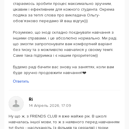
стараємось зробити процес максимально зручним,
цікавим і ефективним для кожного студента. Окрема
подяка за теплі слова про викладача Ольгу-
обов’язково передамо їй ваш відгук)))
Розуміємо, що іноді складно поєднувати навчання з
іншими справами, і це абсолютно нормально. Ми раді,
що змогли запропонувати вам комфортний варіант
без тиску та з можливістю навчатися у своєму темпі.
Саме така підтримка і є нашим пріоритетом))
Будемо раді бачити вас знову на заняттях, коли вам
буде зручно продовжити навчання!❤️
Ответить
Ri
14 Апрель 2026, 17:09
Ну що ж, з FRIENDS CLUB я вже майже рік. В школі
навчалась іншої мови, то ж з наявного перед навчанням
тут було - наслуханість (з фільмів та серіалів) і трохи