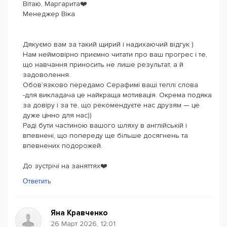
Вітаю, Маргарита❤️
Менеджер Віка
Дякуємо вам за такий щирий і надихаючий відгук )
Нам неймовірно приємно читати про ваш прогрес і те,
що навчання приносить не лише результат, а й
задоволення.
Обов’язково передамо Серафимі ваші теплі слова
-для викладача це найкраща мотивація. Окрема подяка
за довіру і за те, що рекомендуєте нас друзям — це
дуже цінно для нас))
Раді бути частиною вашого шляху в англійській і
впевнені, що попереду ще більше досягнень та
впевнених подорожей.
До зустрічі на заняттях❤️
Ответить
Яна Кравченко
26 Март 2026, 12:01