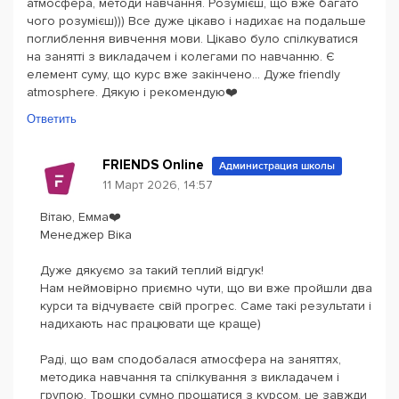
атмосфера, методи навчання. Розумієш, що вже багато
чого розумієш))) Все дуже цікаво і надихає на подальше
поглиблення вивчення мови. Цікаво було спілкуватися
на занятті з викладачем і колегами по навчанню. Є
елемент суму, що курс вже закінчено... Дуже friendly
atmosphere. Дякую і рекомендую❤️
Ответить
FRIENDS Online
Администрация школы
11 Март 2026, 14:57
Вітаю, Емма❤️
Менеджер Віка
Дуже дякуємо за такий теплий відгук!
Нам неймовірно приємно чути, що ви вже пройшли два
курси та відчуваєте свій прогрес. Саме такі результати і
надихають нас працювати ще краще)
Раді, що вам сподобалася атмосфера на заняттях,
методика навчання та спілкування з викладачем і
групою. Трошки сумно прощатися з курсом, це завжди