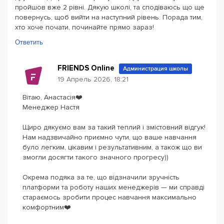
пройшов вже 2 рівні. Дякую школі, та сподіваюсь що ще
повернусь, щоб вийти на наступний рівень. Порада тим,
хто хоче почати, починайте прямо зараз!
Ответить
FRIENDS Online
Администрация школы
19 Апрель 2026, 18:21
Вітаю, Анастасія❤️
Менеджер Настя
Щиро дякуємо вам за такий теплий і змістовний відгук!
Нам надзвичайно приємно чути, що ваше навчання
було легким, цікавим і результативним, а також що ви
змогли досягти такого значного прогресу))
Окрема подяка за те, що відзначили зручність
платформи та роботу наших менеджерів — ми справді
стараємось зробити процес навчання максимально
комфортним❤️