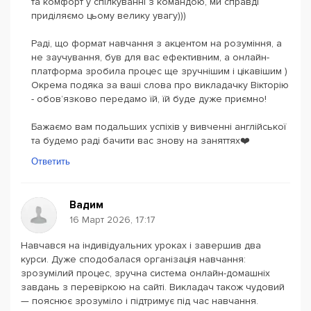
та комфорт у спілкуванні з командою, ми справді
приділяємо цьому велику увагу)))
Раді, що формат навчання з акцентом на розуміння, а
не заучування, був для вас ефективним, а онлайн-
платформа зробила процес ще зручнішим і цікавішим )
Окрема подяка за ваші слова про викладачку Вікторію
- обов’язково передамо їй, їй буде дуже приємно!
Бажаємо вам подальших успіхів у вивченні англійської
та будемо раді бачити вас знову на заняттях❤️
Ответить
Вадим
16 Март 2026, 17:17
Навчався на індивідуальних уроках і завершив два
курси. Дуже сподобалася організація навчання:
зрозумілий процес, зручна система онлайн-домашніх
завдань з перевіркою на сайті. Викладач також чудовий
— пояснює зрозуміло і підтримує під час навчання.