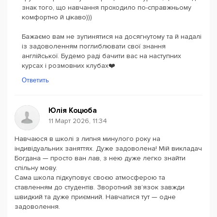
знак того, що навчання проходило по-справжньому
комфортно й цікаво)))
Бажаємо вам не зупинятися на досягнутому та й надалі
із задоволенням поглиблювати свої знання
англійської. Будемо раді бачити вас на наступних
курсах і розмовних клубах❤️
Ответить
Юлія Коцюба
11 Март 2026, 11:34
Навчаюся в школі з липня минулого року на
індивідуальних заняттях. Дуже задоволена! Мій викладач
Богдана — просто ван лав, з нею дуже легко знайти
спільну мову.
Сама школа підкуповує своєю атмосферою та
ставленням до студентів. Зворотний зв’язок завжди
швидкий та дуже приємний. Навчатися тут — одне
задоволення.