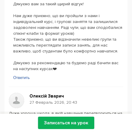
Дякуємо вам за такий щирий відгук!
Нам дуже приємно, що ви пройшли з нами і
індивідуальний курс, і групові заняття та залишилися
задоволені навчанням. Раді чути, що вам сподобалися
спікінг-клаби та формат уроків)
Також приємно, що ви відзначили невеликі групи та
можливість переглядати записи занять, для нас
важливо, щоб студентам було комфортно навчатися.
Дякуємо за рекомендацію та будемо раді бачити вас
на наступних курсах❤️
Ответить
Олексій Зварич
27 Февраль 2026, 20:43
Дуже хороша школа, в якій навчання перетворюється на
приємність у спілкуванні з викладачем. Спершу вибирав
Записаться на урок
між декількома школами у вивченні англійської але ця
мене вразила найбільше, своєю простотою, зручністю і