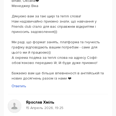
Вітаю, Оксана❤️
Менеджер Віка
Дякуємо вам за такі щирі та теплі слова!
Нам надзвичайно приємно знати, що навчання у
Friends club стало для вас справжнім відкриттям і
приносить задоволення)))
Ми раді, що формат занять, платформа та гнучкість
графіку відповідають вашим потребам - саме для
цього ми й працюємо))
А окрема подяка за теплі слова на адресу Софії-
обов’язково передамо їй, їй буде дуже приємно!
Бажаємо вам ще більше впевненості в англійській та
нових досягнень разом із нами ❤️
Ответить
Ярослав Хміль
15 Апрель 2026, 19:25