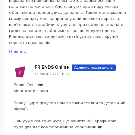
віддаватися навчанню на всі 100%, а займатися «для
галочки» не хочеться. Але планую через пару місяців
обовʼязково повернутись до занять. Також менеджери в
цьому випадку мені запропонували декілька варіантів,
щоб я змогла зробити паузу, але при цьому не втрачати
гроші за заняття в абонементі, за що їм дуже вдячна.
Рекомендую цю школу всім, хто цінує гнучкість, крутий
сервіс та викладачів.
Ответить
FRIENDS Online
Администрация школы
13 Май 2026, 11:52
Вітаю, Ольга❤️
Менеджер Настя
Вааау, щиро дякуємо вам за такий теплий та детальний
відгук))
Нам дуже приємно чути, що заняття із Серафимою
були для вас комфортними та корисними ❤️