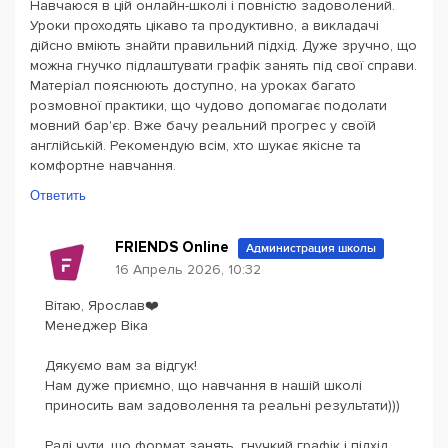
Навчаюся в цій онлайн-школі і повністю задоволений.
Уроки проходять цікаво та продуктивно, а викладачі
дійсно вміють знайти правильний підхід. Дуже зручно, що
можна гнучко підлаштувати графік занять під свої справи.
Матеріал пояснюють доступно, на уроках багато
розмовної практики, що чудово допомагає подолати
мовний бар'єр. Вже бачу реальний прогрес у своїй
англійській. Рекомендую всім, хто шукає якісне та
комфортне навчання.
Ответить
FRIENDS Online
Администрация школы
16 Апрель 2026, 10:32
Вітаю, Ярослав❤️
Менеджер Віка
Дякуємо вам за відгук!
Нам дуже приємно, що навчання в нашій школі
приносить вам задоволення та реальні результати)))
Раді чути, що формат занять, гнучкий графік і підхід