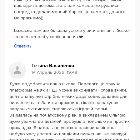
викладачів допомагають вам комфортно рухатися
вперед та долати мовний бар’єр- це саме те, до чого
ми прагнемо))
Бажаємо вам ще більших успіхів у вивченні англійської
та впевненості у своїх знаннях❤️
Ответить
Тетяна Василенко
14 Апрель 2026, 19:48
Дуже подобається ваша школа. Переваги це зручна
платформа на якій і ДЗ можна виконувати і слова вчити,
для початку не потрібно ніяких додаткових додатків для
вивчення слів. Заняття проходять цікаво за рахунок
завдань які вчителі створюють в ігровій формі.
Займалась на початковому рівні з викладачем Ольгою,
дуже уважна до деталей, зрозуміло пояснюю на простих
прикладах. Я нажаль не успішно закінчила рівень,
небуло часу достатньо приділяти вивченню, не завжди