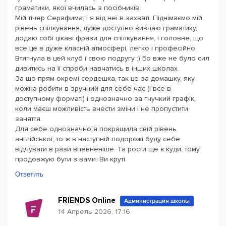
граматики, якої вчилась з посібників.
Мій тічер Серафима, і я від неї в захваті. Піднімаємо мій
рівень спілкування, дуже доступно вивчаю граматику,
додаю собі цікаві фрази для спілкування, і головне, що
все це в дуже класній атмосфері, легко і професійно.
Втягнула в цей клуб і свою подругу :) Бо вже не було сил
дивитись на її спроби навчатись в інших школах.
За що прям окремі сердешка, так це за домашку, яку
можна робити в зручний для себе час (і все в
доступному форматі) і однозначно за гнучкий графік,
коли маєш можливість внести зміни і не пропустити
заняття.
Для себе однозначно я покращила свій рівень
англійської, то ж в наступній подорожі буду себе
відчувати в рази впевненіше. Та рости ще є куди, тому
продовжую бути з вами. Ви круті.
Ответить
FRIENDS Online
Администрация школы
14 Апрель 2026, 17:16