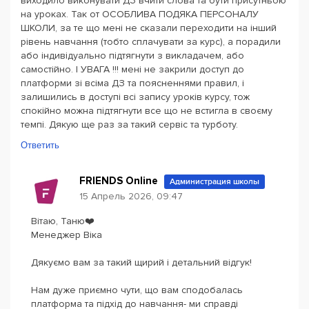
виходило виконувати ДЗ вчити слова та бути присутньою
на уроках. Так от ОСОБЛИВА ПОДЯКА ПЕРСОНАЛУ
ШКОЛИ, за те що мені не сказали переходити на інший
рівень навчання (тобто сплачувати за курс), а порадили
або індивідуально підтягнути з викладачем, або
самостійно. І УВАГА !!! мені не закрили доступ до
платформи зі всіма ДЗ та поясненнями правил, і
залишились в доступі всі запису уроків курсу, тож
спокійно можна підтягнути все що не встигла в своєму
темпі. Дякую ще раз за такий сервіс та турботу.
Ответить
FRIENDS Online
Администрация школы
15 Апрель 2026, 09:47
Вітаю, Таню❤️
Менеджер Віка
Дякуємо вам за такий щирий і детальний відгук!
Нам дуже приємно чути, що вам сподобалась
платформа та підхід до навчання- ми справді