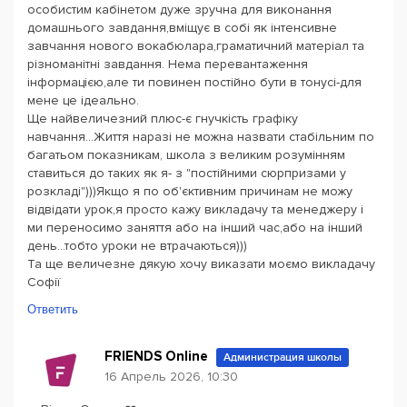
особистим кабінетом дуже зручна для виконання
домашнього завдання,вміщує в собі як інтенсивне
завчання нового вокабюлара,граматичний матеріал та
різноманітні завдання. Нема перевантаження
інформацією,але ти повинен постійно бути в тонусі-для
мене це ідеально.
Ще найвеличезний плюс-є гнучкість графіку
навчання...Життя наразі не можна назвати стабільним по
багатьом показникам, школа з великим розумінням
ставиться до таких як я- з "постійними сюрпризами у
розкладі")))Якщо я по об'єктивним причинам не можу
відвідати урок,я просто кажу викладачу та менеджеру і
ми переносимо заняття або на інший час,або на інший
день...тобто уроки не втрачаються)))
Та ще величезне дякую хочу виказати моємо викладачу
Софії
Ответить
FRIENDS Online
Администрация школы
16 Апрель 2026, 10:30