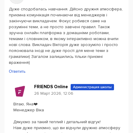
Дуже сподобалась навчання. Дійсно дружня атмосфера,
приємна комунікація починаючи від менеджерів і
закінчуючи викладачем. Фокус робився саме на
розумінні теми, а не просто завчені правил. Також
зручна онлайн платформа з домашніми роботами,
темами і словником, в якому інтерактивно можна вчити
нові слова. Викладач Вікторія дуже зрозуміло і просто
пояснювала іноді не дуже прості для мене теми з
граматики) Загалом залишились тільки приємні
враження)
Ответить
FRIENDS Online
Администрация школы
26 Март 2026, 12:06
Вітаю, Яна❤️
Менеджер Віка
Дякуємо за такий теплий і детальний відгук!
Нам дуже приємно, що ви відчули дружню атмосферу