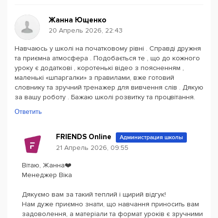
Жанна Ющенко
20 Апрель 2026, 22:43
Навчаюсь у школі на початковому рівні . Справді дружня
та приємна атмосфера . Подобається те , що до кожного
уроку є додаткові , коротенькі відео з поясненням ,
маленькі «шпаргалки» з правилами, вже готовий
словнику та зручний тренажер для вивчення слів . Дякую
за вашу роботу . Бажаю школі розвитку та процвітання.
Ответить
FRIENDS Online
Администрация школы
21 Апрель 2026, 09:55
Вітаю, Жанна❤️
Менеджер Віка
Дякуємо вам за такий теплий і щирий відгук!
Нам дуже приємно знати, що навчання приносить вам
задоволення, а матеріали та формат уроків є зручними