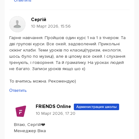
Ответить
Сергій
10 Март 2026, 15:56
Гарне навчання. Пройшов один курс 1 на 1 з тічером. Та
дві групові курси. Все окей, задоволений. Прикольні
скікінг клаби. Теми уроків по класиці(туризм, екологія,
шось було по музиці), але в цілому все окей. І слухання
тренують, і говоріння. Та й граматику. На уроках людей
не багато. Записи уроків якщо шо є)
То вчитись можна. Рекомендую)
Ответить
FRIENDS Online
Администрация школы
10 Март 2026, 17:20
Вітаю, Сергій❤️
Менеджер Віка