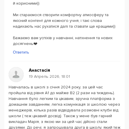
й корисними))
Ми стараємося створити комфортну атмосферу та
якісний контент для кожного учня, і такі слова
надихають нас рухатися далі та ставати ще кращими))
Бажаємо вам успіхів у навчанні, натхнення та нових
досягнень❤️
Ответить
Анастасія
19 Апрель 2026, 18:01
Навчалась в школі з січня 2024 року, за цей час
пройшла від рівня А1 до майже В2 (2 рази на тиждень).
Навчання було легким та цікавим, зручна платформа з
домашнім завданням, легка комунікація зі школою через
менеджерів, кілька разів відвідувала розмовні клуби від
школи ( теж цікавий досвід). Також у мене був гарний
викладач Марія, з якою ми за цей час дійсно стали
друзями. До речі, я запрошувала друга в школу, який теж