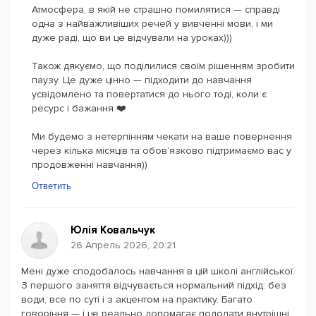
Атмосфера, в якій не страшно помилятися — справді
одна з найважливіших речей у вивченні мови, і ми
дуже раді, що ви це відчували на уроках)))
Також дякуємо, що поділилися своїм рішенням зробити
паузу. Це дуже цінно — підходити до навчання
усвідомлено та повертатися до нього тоді, коли є
ресурс і бажання ❤️
Ми будемо з нетерпінням чекати на ваше повернення
через кілька місяців та обов’язково підтримаємо вас у
продовженні навчання))
Ответить
Юлія Ковальчук
26 Апрель 2026, 20:21
Мені дуже сподобалось навчання в цій школі англійської.
З першого заняття відчувається нормальний підхід: без
води, все по суті і з акцентом на практику. Багато
говоріння — і це реально допомагає подолати внутрішні