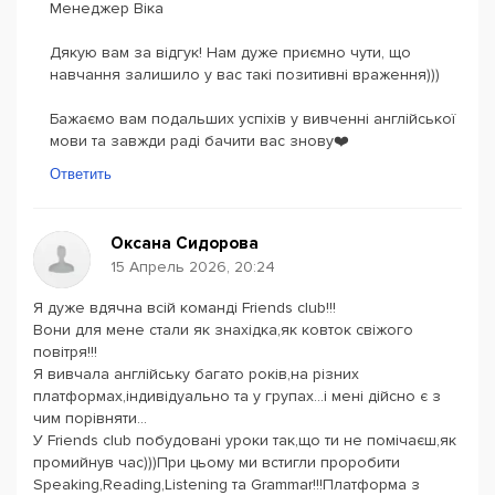
Менеджер Віка
Дякую вам за відгук! Нам дуже приємно чути, що
навчання залишило у вас такі позитивні враження)))
Бажаємо вам подальших успіхів у вивченні англійської
мови та завжди раді бачити вас знову❤️
Ответить
Оксана Сидорова
15 Апрель 2026, 20:24
Я дуже вдячна всій команді Friends club!!!
Вони для мене стали як знахідка,як ковток свіжого
повітря!!!
Я вивчала англійську багато років,на різних
платформах,індивідуально та у групах...і мені дійсно є з
чим порівняти...
У Friends club побудовані уроки так,що ти не помічаєш,як
промийнув час)))При цьому ми встигли проробити
Speaking,Reading,Listening та Grammar!!!Платформа з