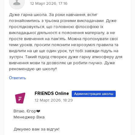
12 Март 2026, 17:16
Дуже гарна школа. За роки навчання, встиг
познайомитись з трьома різними викладачами. Дуже
прослідковується, що головною філософією їх
викладацької діяльності є пояснення матеріалу, а не
просте вивчення на пам'ять. Можна пропонувати свої
теми уроків, просити пояснити незрозумілі правила та
виділити на це ще один урок, тут тобі завжди підуть на
зустріч. Такий підхід створює дуже гарну атмосферу для
вивчення мови та дозволяє це робити гнучко. Дуже
рекомендую цю школу!!
Ответить
FRIENDS Online
Администрация школы
12 Март 2026, 18:29
Вітаю, Єгор❤️
Менеджер Віка
Дякуємо вам за відгук!