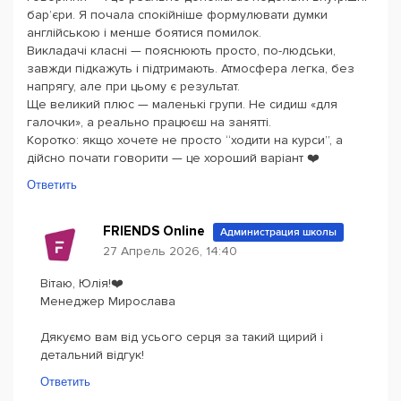
барʼєри. Я почала спокійніше формулювати думки
англійською і менше боятися помилок.
Викладачі класні — пояснюють просто, по-людськи,
завжди підкажуть і підтримають. Атмосфера легка, без
напрягу, але при цьому є результат.
Ще великий плюс — маленькі групи. Не сидиш «для
галочки», а реально працюєш на занятті.
Коротко: якщо хочете не просто “ходити на курси”, а
дійсно почати говорити — це хороший варіант ❤️
Ответить
FRIENDS Online
Администрация школы
27 Апрель 2026, 14:40
Вітаю, Юлія!❤️
Менеджер Мирослава
Дякуємо вам від усього серця за такий щирий і
детальний відгук!
Ответить