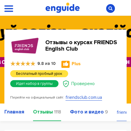
Отзывы о курсах FRIENDS
English Club
9.8 из 10
Plus
Бесплатный пробный урок
Проверено
Идет набор в группы
friendsclub.com.ua
Перейти на официальный сайт:
Главная
Отзывы
Фото и видео
1118
9
friend