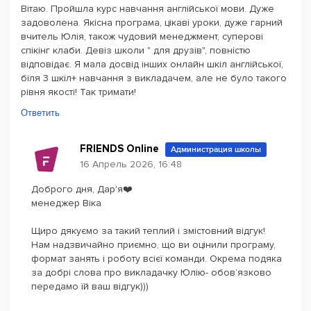
Вітаю. Пройшла курс навчання англійської мови. Дуже
задоволена. Якісна програма, цікаві уроки, дуже гарний
вчитель Юлія, також чудовий менеджмент, суперові
спікінг клаби. Девіз школи " для друзів", повністю
відповідає. Я мала досвід інших онлайн шкіл англійської,
біля 3 шкіл+ навчання з викладачем, але не було такого
рівня якості! Так тримати!
Ответить
FRIENDS Online
Администрация школы
16 Апрель 2026, 16:48
Доброго дня, Дар'я❤️
менеджер Віка
Щиро дякуємо за такий теплий і змістовний відгук!
Нам надзвичайно приємно, що ви оцінили програму,
формат занять і роботу всієї команди. Окрема подяка
за добрі слова про викладачку Юлію- обов’язково
передамо їй ваш відгук)))