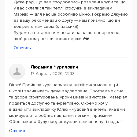
Дуже раді, що вам сподобались розмовні клуби та що
у вас склалися такі теплі стосунки з викладачем
Марією — для нас це особливо цінно. І окремо дякуємо
за вашу рекомендацію другу — нам приємно, що ви
довіряєте нам своїх близьких)))
Будемо з нетерпінням чекати на ваше повернення,
щоб разом досягти нових вершин!❤️
Ответить
Людмила Чурилович
17 Апрель 2026, 13:38
Вітаю! Пройшла курс навчання англійської мови в цій
школі і залишилась дуже задоволена. Програма якісна
та добре структурована, уроки цікаві й змістовні, матеріал
подається доступно та ефективно. Окремо хочу
відзначити викладачку Юлію - чудовий вчитель, яка вміє
мотивувати та робить навчання легким і приємним.
Обов’язково буду продовжувати навчання тут і надалі!
Ответить