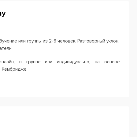
my
учение или группы из 2-6 человек. Разговорный уклон.
атели!
нлайн, в группе или индивидуально, на основе
в Кембридже.
юбого устройства, на нашей учебной онлайн платформе,
ику, использовать тренажер с несколькими видами
 проходить тестирование, отслеживая свой прогресс в
ние на уровень знания языка. Затем выберите группу,