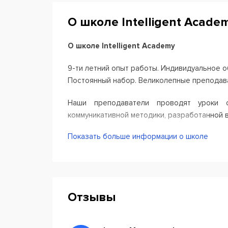
О школе Intelligent Acade
О школе Intelligent Academy
9-ти летний опыт работы. Индивидуальное об
Постоянный набор. Великолепные преподав
Наши преподаватели проводят уроки о
коммуникативной методики, разработанной 
Показать больше информации о школе
При этом, каждый учащийся может 24/7, с л
повторять грамматику и пополнять лекс
тренировок, выполнять домашние задания и
обучении языка.
Отзывы
Как стартовать? Всё просто :)
Сначала Вы, бесплатно, пройдете тестирова