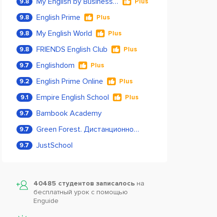
My English by Business Language
9.8
Plus
English Prime
9.8
Plus
My English World
9.8
Plus
FRIENDS English Club
9.8
Plus
Englishdom
9.7
Plus
English Prime Online
9.2
Plus
Empire English School
9.1
Plus
Bambook Academy
9.7
Green Forest. Дистанционное обучение
9.7
JustSchool
9.7
40485 студентов записалось
на
бесплатный урок с помощью
Enguide