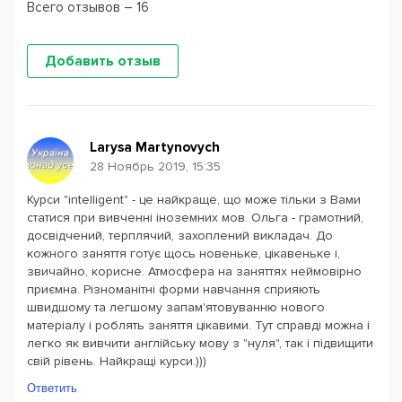
Всего отзывов – 16
Добавить отзыв
Larysa Martynovych
28 Ноябрь 2019, 15:35
Курси "intelligent" - це найкраще, що може тільки з Вами
статися при вивченні іноземних мов. Ольга - грамотний,
досвідчений, терплячий, захоплений викладач. До
кожного заняття готує щось новеньке, цікавеньке і,
звичайно, корисне. Атмосфера на заняттях неймовірно
приємна. Різноманітні форми навчання сприяють
швидшому та легшому запам'ятовуванню нового
матеріалу і роблять заняття цікавими. Тут справді можна і
легко як вивчити англійську мову з "нуля", так і підвищити
свій рівень. Найкращі курси.)))
Ответить