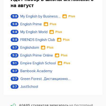
на август
My English by Business Language
9.8
Plus
English Prime
9.8
Plus
My English World
9.8
Plus
FRIENDS English Club
9.8
Plus
Englishdom
9.7
Plus
English Prime Online
9.2
Plus
Empire English School
9.1
Plus
Bambook Academy
9.7
Green Forest. Дистанционное обучение
9.7
JustSchool
9.7
40485 студентов записалось
на бесплатный