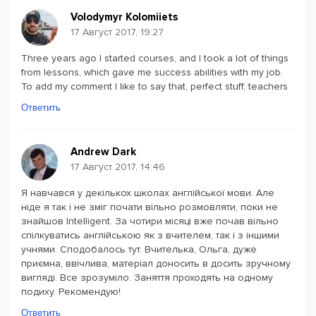
Volodymyr Kolomiiets
17 Август 2017, 19:27
Three years ago I started courses, and I took a lot of things
from lessons, which gave me success abilities with my job.
To add my comment I like to say that, perfect stuff, teachers
Ответить
Andrew Dark
17 Август 2017, 14:46
Я навчався у декількох школах англійської мови. Але
ніде я так і не зміг почати вільно розмовляти, поки не
знайшов Intelligent. За чотири місяці вже почав вільно
спілкуватись англійською як з вчителем, так і з іншими
учнями. Сподобалось тут. Вчителька, Ольга, дуже
приємна, ввічлива, матеріал доносить в досить зручному
вигляді. Все зрозуміло. Заняття проходять на одному
подиху. Рекомендую!
Ответить