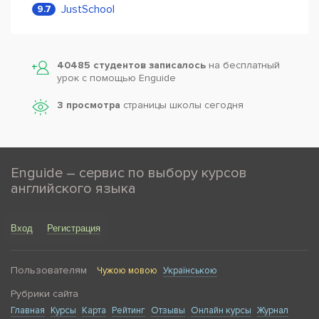
JustSchool
9.7
40485 студентов записалось
на бесплатный
урок с помощью Enguide
3 просмотра
страницы школы сегодня
Enguide – сервис по выбору курсов
английского языка
Вход
Регистрация
Пользователям
Чужою мовою
Українською
Рубрики сайта
Главная
Курсы
Карта
Рейтинг
Отзывы
Онлайн курсы
Журнал