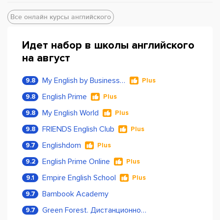
Все онлайн курсы английского
Идет набор в школы английского
на август
My English by Business Language
9.8
Plus
English Prime
9.8
Plus
My English World
9.8
Plus
FRIENDS English Club
9.8
Plus
Englishdom
9.7
Plus
English Prime Online
9.2
Plus
Empire English School
9.1
Plus
Bambook Academy
9.7
Green Forest. Дистанционное обучение
9.7