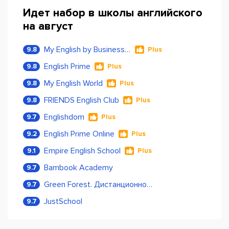
Идет набор в школы английского
на август
My English by Business Language
9.8
Plus
English Prime
9.8
Plus
My English World
9.8
Plus
FRIENDS English Club
9.8
Plus
Englishdom
9.7
Plus
English Prime Online
9.2
Plus
Empire English School
9.1
Plus
Bambook Academy
9.7
Green Forest. Дистанционное обучение
9.7
JustSchool
9.7