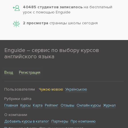
40485 студентов записалось
на бесплатный
урок с помощью Enguide
2 просмотра
страницы школы сегодня
Enguide – сервис по выбору курсов
английского языка
Вход
Регистрация
Пользователям
Чужою мовою
Українською
Рубрики сайта
Главная
Курсы
Карта
Рейтинг
Отзывы
Онлайн курсы
Журнал
О компании
Добавить курсы в каталог
Партнеры
Про компанию