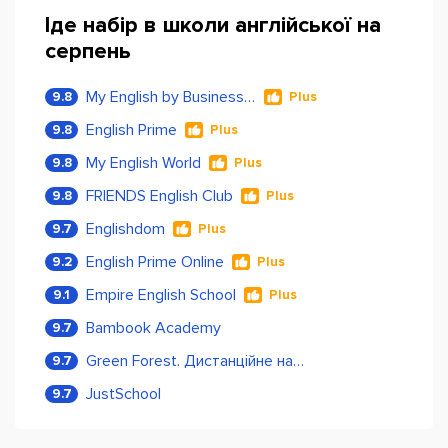
Іде набір в школи англійської на
серпень
My English by Business Language
9.8
Plus
English Prime
9.8
Plus
My English World
9.8
Plus
FRIENDS English Club
9.8
Plus
Englishdom
9.7
Plus
English Prime Online
9.2
Plus
Empire English School
9.1
Plus
Bambook Academy
9.7
Green Forest. Дистанційне навчання
9.7
JustSchool
9.7