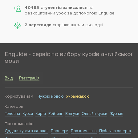
40485 студентів записалися
на
безкоштовний урок за допомогою Enguide
2 перегляди
сторінки школи cьогодні
Enguide - сервіс по вибору курсів англійської
мови
Вхід
Реєстрація
Користувачам
Чужою мовою
Українською
Категорії
Головна
Курси
Карта
Рейтинг
Відгуки
Онлайн курси
Журнал
Про компанію
Додати курси в каталог
Партнери
Про компанію
Публічна оферта