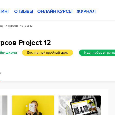
ТИНГ
ОТЗЫВЫ
ОНЛАЙН КУРСЫ
ЖУРНАЛ
фии курсов Project 12
сов Project 12
йн-школа
Бесплатный пробный урок
Идет набор в групп
9