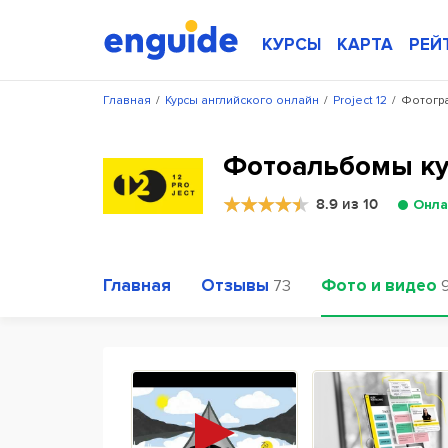
КУРСЫ
КАРТА
РЕЙ
Главная
/
Курсы английского онлайн
/
Project 12
/
Фотогра
Фотоальбомы кур
8.9 из 10
Онла
Главная
Отзывы
Фото и видео
73