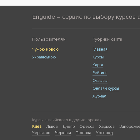
Enguide – сервис по выбору курсов 
Пользователям
Рубрики сайта
Чужою мовою
Главная
Українською
Курсы
Карта
Рейтинг
Отзывы
Онлайн курсы
Журнал
Курсы английского в других городах:
Киев
Львов
Днепр
Одесса
Харьков
Запорожь
Чернигов
Черкаси
Полтава
Ужгород