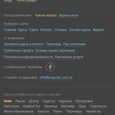
Вход
Регистрация
Пользователям
Чужою мовою
Українською
Рубрики сайта
Главная
Курсы
Карта
Рейтинг
Отзывы
Онлайн курсы
Журнал
О компании
Добавить курсы в каталог
Партнеры
Про компанию
Публичная оферта
Отзывы наших партнеров
Политика конфиденциальности
Рекламные услуги
Социальные страницы
Служба поддержки
info@enguide.com.ua
Курсы английского в других городах:
Киев
Львов
Днепр
Одесса
Харьков
Запорожье
Николаев
Кривой Рог
Винница
Житомир
Луцк
Тернополь
Ивано-Франковськ
Херсон
Ровно
Черновцы
Чернигов