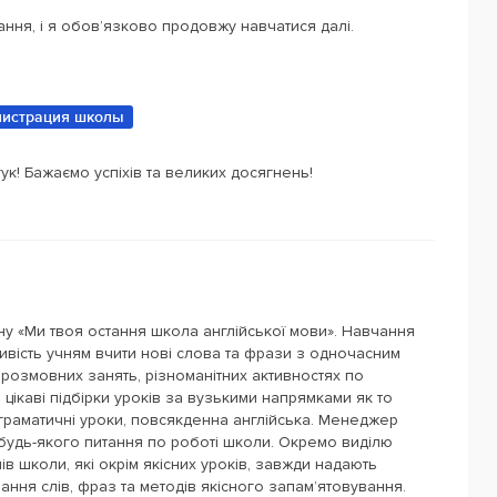
ння, і я обов’язково продовжу навчатися далі.
истрация школы
ук! Бажаємо успіхів та великих досягнень!
ану «Ми твоя остання школа англійської мови». Навчання
вість учням вчити нові слова та фрази з одночасним
с розмовних занять, різноманітних активностях по
цікаві підбірки уроків за вузькими напрямками як то
 граматичні уроки, повсякденна англійська. Менеджер
будь-якого питання по роботі школи. Окремо виділю
ів школи, які окрім якісних уроків, завжди надають
ання слів, фраз та методів якісного запам’ятовування.