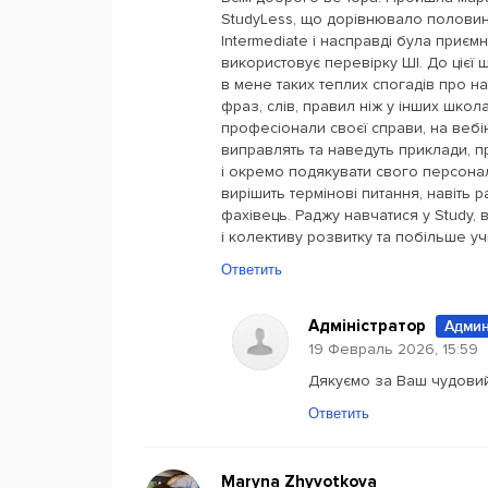
StudyLess, що дорівнювало половині
Intermediate і насправді була приє
використовує перевірку ШІ. До цієї
в мене таких теплих спогадів про на
фраз, слів, правил ніж у інших школ
професіонали своєї справи, на вебін
виправлять та наведуть приклади, п
і окремо подякувати свого персона
вирішить термінові питання, навіть р
фахівець. Раджу навчатися у Study, 
і колективу розвитку та побільше уч
Ответить
Адміністратор
Админ
19 Февраль 2026, 15:59
Дякуємо за Ваш чудовий 
Ответить
Maryna Zhyvotkova