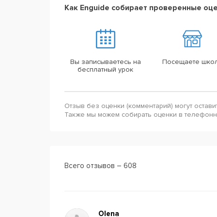
Как Enguide собирает проверенные оц
Вы записываетесь на
Посещаете шко
бесплатный урок
Отзыв без оценки (комментарий) могут остави
Также мы можем собирать оценки в телефон
Всего отзывов – 608
Olena