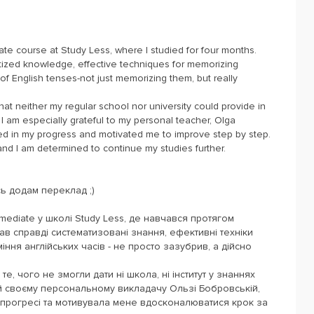
ate course at Study Less, where I studied for four months.
matized knowledge, effective techniques for memorizing
of English tenses-not just memorizing them, but really
t neither my regular school nor university could provide in
I am especially grateful to my personal teacher, Olga
d in my progress and motivated me to improve step by step.
 and I am determined to continue my studies further.
сь додам переклад ;)
mediate у школі Study Less, де навчався протягом
мав справді систематизовані знання, ефективні техніки
іння англійських часів - не просто зазубрив, а дійсно
те, чого не змогли дати ні школа, ні інститут у знаннях
й своєму персональному викладачу Ользі Бобровській,
 прогресі та мотивувала мене вдосконалюватися крок за