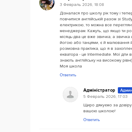
3 Февраль 2026, 18:08
Дізналася про школу рік тому і теп
повчитися англійській разом зі Stud
електрикою, то можна все переглянут
менеджерам. Кажуть, що якщо ти ро
місяць-два це вже звичка, а звичка
йогою або танцями, є й малювання й
розмовна практика, що я в захопленн
екватора - це Intermediate. Мої діти
знають англійську на високому рівні)
Моя школа
Ответить
Адміністратор
Админ
5 Февраль 2026, 17:03
Щиро дякуємо за довіру
вашою школою!
Ответить