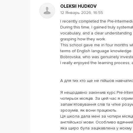
OLEKSII HUDKOV
12 Январь 2026, 16:55
I recently completed the Pre-Intermedi
During this time, I gained truly syste
vocabulary, and a clear understanding 
grasping how they work.
This school gave me in four months wha
terms of English language knowledge. 
Bobrovska, who was genuinely investe
I really enjoyed the learning process,
А для тих хто ще не пійшов навчати
Я нещодавно закінчив курс Pre-Inter
чотирьох місяців. За цей час я отри
запам’ятовування слів та чітке розум
зрозумів, як вони працюють.
Ця школа дала мені за чотири місяці 
англійської мови. Особливо вдячни
яка щиро була зацікавлена у моєму