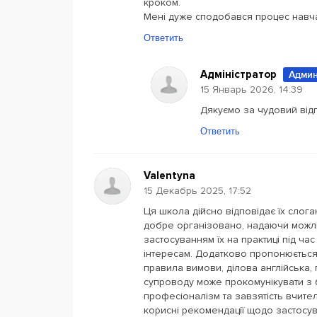
кроком.
Мені дуже сподобався процес навча
Ответить
Адміністратор
Админ
15 Январь 2026, 14:39
Дякуємо за чудовий відг
Ответить
Valentyna
15 Декабрь 2025, 17:52
Ця школа дійсно відповідає їх слог
добре організовано, надаючи можли
застосуванням їх на практиці під ча
інтересам. Додатково пропонюється 
правила вимови, ділова англійська,
супроводу може прокомунікувати з 
професіоналізм та завзятість вчител
корисні рекомендації щодо застосув