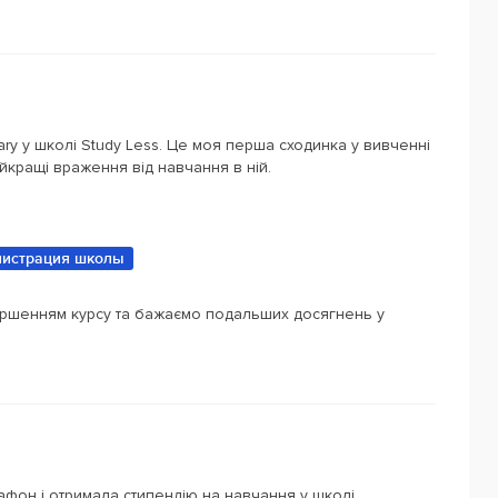
ry у школі Study Less. Це моя перша сходинка у вивченні
найкращі враження від навчання в ній.
истрация школы
ершенням курсу та бажаємо подальших досягнень у
фон і отримала стипендію на навчання у школі