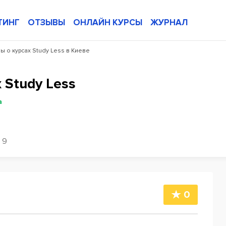
ТИНГ
ОТЗЫВЫ
ОНЛАЙН КУРСЫ
ЖУРНАЛ
ы о курсах Study Less в Киеве
 Study Less
а
9
0