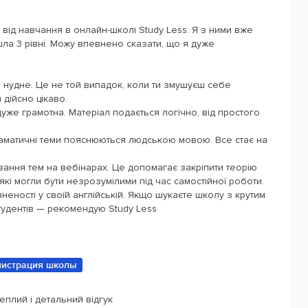
від навчання в онлайн-школі Study Less. Я з ними вже
шла 3 рівні. Можу впевнено сказати, що я дуже
 нудне. Це не той випадок, коли ти змушуєш себе
 дійсно цікаво.
уже грамотна. Матеріал подається логічно, від простого
раматичні теми пояснюються людською мовою. Все стає на
ання тем на вебінарах. Це допомагає закріпити теорію
 які могли бути незрозумілими під час самостійної роботи.
еності у своїй англійській. Якщо шукаєте школу з крутим
тудентів — рекомендую Study Less
истрация школы
еплий і детальний відгук