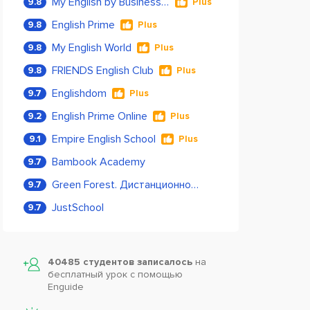
My English by Business Language
9.8
Plus
English Prime
9.8
Plus
My English World
9.8
Plus
FRIENDS English Club
9.8
Plus
Englishdom
9.7
Plus
English Prime Online
9.2
Plus
Empire English School
9.1
Plus
Bambook Academy
9.7
Green Forest. Дистанционное обучение
9.7
JustSchool
9.7
40485 студентов записалось
на
бесплатный урок с помощью
Enguide