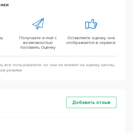
енки
лу
Получаете e-mail с
Оставляете оценку, она
возможностью
отображается в сервисе
поставить Оценку
ть все пользователи, но они не влияют на оценку школы,
ном режиме
Добавить отзыв