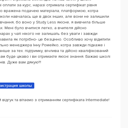
 оплати за курс, наразі отримала сертифікат рівня
мно вражена подачею матеріала, платформою, котра
 школи навчалась ще в двох інших, але вони не залишили
вчання, бо воно у Study Less якісне, я вивчила більше
ах. Мені було вчитися легко, а вчителя дійсно
арах у чаті нікого не залишать без уваги і завжди
равила як потрібно- це безцінно. Особливо хочу відмітити
льно менеджера Інну Ромейко, котра завжди підкаже і
аніше за тех. підтримку, вічлива та дійсно кваліфікований
вам буде цікаво і ви отримаєте якісні знання. Бажаю школі
нів. Дуже вам дякую!!!
истрация школы
відгук та вітаємо з отриманням сертифіката Intermediate!