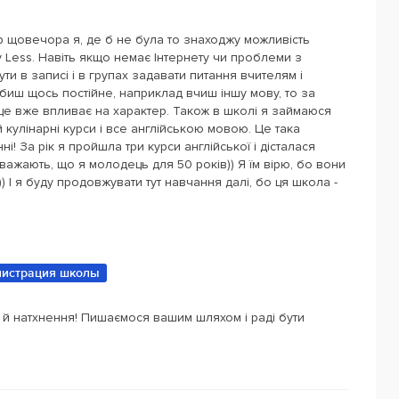
ер щовечора я, де б не була то знаходжу можливість
y Less. Навіть якщо немає Інтернету чи проблеми з
и в записі і в групах задавати питання вчителям і
биш щось постійне, наприклад вчиш іншу мову, то за
 це вже впливає на характер. Також в школі я займаюся
 кулінарні курси і все англійською мовою. Це така
і! За рік я пройшла три курси англійської і дісталася
 вважають, що я молодець для 50 років)) Я їм вірю, бо вони
) І я буду продовжувати тут навчання далі, бо ця школа -
истрация школы
 й натхнення! Пишаємося вашим шляхом і раді бути