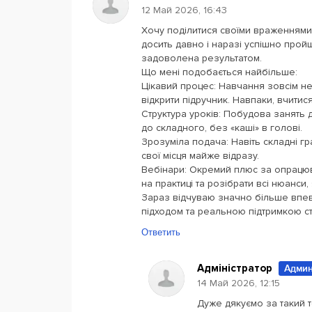
12 Май 2026, 16:43
Хочу поділитися своїми враженнями 
досить давно і наразі успішно прой
задоволена результатом.
Що мені подобається найбільше:
Цікавий процес: Навчання зовсім не
відкрити підручник. Навпаки, вчитися
Структура уроків: Побудова занять д
до складного, без «каші» в голові.
Зрозуміла подача: Навіть складні г
свої місця майже відразу.
Вебінари: Окремий плюс за опрацюв
на практиці та розібрати всі нюанси,
Зараз відчуваю значно більше впевн
підходом та реальною підтримкою с
Ответить
Адміністратор
Админ
14 Май 2026, 12:15
Дуже дякуємо за такий т