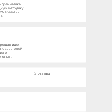
– грамматика,
дную методику
 80% времени
...
хорошая идея
реподавателей
шего
опыт...
2 отзыва