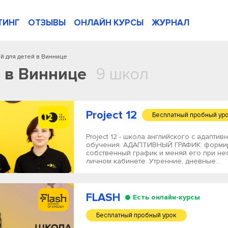
ТИНГ
ОТЗЫВЫ
ОНЛАЙН КУРСЫ
ЖУРНАЛ
й для детей в Виннице
 в Виннице
9 школ
Project 12
Бесплатный пробный ур
Project 12 - школа английского с адапти
обучения. АДАПТИВНЫЙ ГРАФИК: форми
собственный график и меняй его при не
личном кабинете. Утренние, дневные...
FLASH
Есть онлайн-курсы
Бесплатный пробный урок