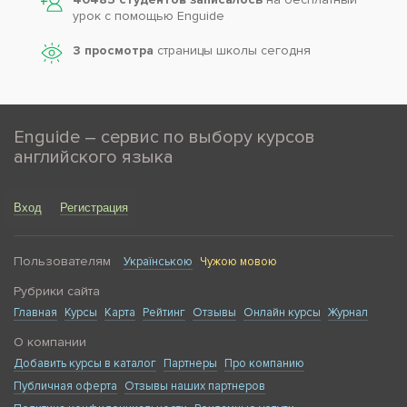
урок с помощью Enguide
3 просмотра
страницы школы сегодня
Enguide – сервис по выбору курсов
английского языка
Вход
Регистрация
Пользователям
Українською
Чужою мовою
Рубрики сайта
Главная
Курсы
Карта
Рейтинг
Отзывы
Онлайн курсы
Журнал
О компании
Добавить курсы в каталог
Партнеры
Про компанию
Публичная оферта
Отзывы наших партнеров