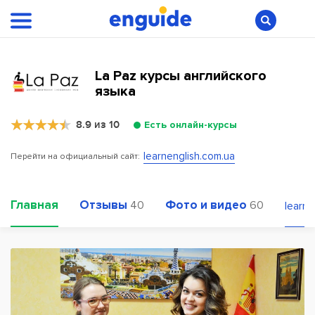
La Paz курсы английского
языка
8.9 из 10
Есть онлайн-курсы
learnenglish.com.ua
Перейти на официальный сайт:
Главная
Отзывы
Фото и видео
40
60
learne