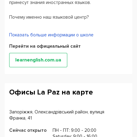
принесут знания иностранных языков.
Почему именно наш языковой центр?
⠀
✅Центр города - пр.Соборный, 152, ост. пл. Пушкина
Показать больше информации о школе
⠀
Перейти на официальный сайт
✅Удобный график - Занятия проходят каждый день в
любое удобное для студента время
learnenglish.com.ua
⠀
✅Практика - Разговорные клубы по английскому и
испанскому с носителями языка
⠀
✅Бизнес обучение - Корпоративное обучение
Офисы La Paz на карте
(сотрудников компаний) с выездом
⠀
Запоріжжя, Олександрівський район, вулиця
✅Гарантия - По окончанию курса выдается
Франка, 41
сертификат
⠀
Сейчас открыто
ПН - ПТ: 9:00 - 20:00
✅Финансово доступен - 10% на весь период обучения
Saturday: 9:00 - 16:00