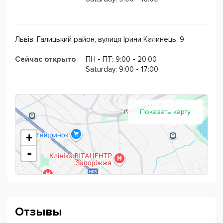
, если привести друга
⠀
✅Качество - Преподаватели центра повышают свою
Львів, Галицький район, вулиця Ірини Калинець, 9
квалификацию заграницей (межд. конференции,
форумы для преподавателей иностранных языков)
Сейчас открыто
ПН - ПТ: 9:00 - 20:00
⠀
Saturday: 9:00 - 17:00
Позвольте себе роскошь владеть иностранным
языком!
Показать карту
+
-
Отзывы