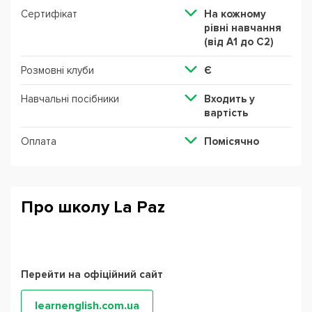
Сертифікат
На кожному
рівні навчання
(від А1 до С2)
Розмовні клуби
Є
Навчальні посібники
Входить у
вартість
Оплата
Помісячно
Про школу La Paz
Перейти на офіційний сайт
learnenglish.com.ua