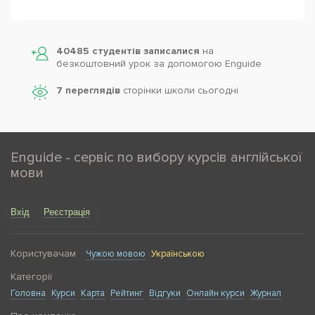
40485 студентів записалися
на
безкоштовний урок за допомогою Enguide
7 переглядів
сторінки школи cьогодні
Enguide - сервіс по вибору курсів англійської
мови
Вхід
Реєстрація
Користувачам
Чужою мовою
Українською
Категорії
Головна
Курси
Карта
Рейтинг
Відгуки
Онлайн курси
Журнал