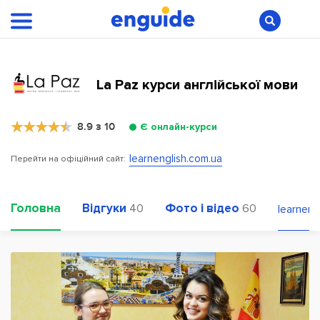
La Paz курси англійської мови
8.9 з 10
Є онлайн-курси
learnenglish.com.ua
Перейти на офіційний сайт:
Головна
Відгуки
Фото і відео
40
60
learneng