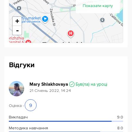
Показати карту
+
-
Відгуки
Mary Shlakhovaya
Був(ла) на уроці
21 Січень 2022, 14:24
Powered by
Leaflet
— © Google 2026
9
Оцінка
-
Викладач
9.0
Методика навчання
8.0