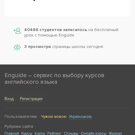
40486 студентов записалось
на бесплатный
урок с помощью Enguide
3 просмотра
страницы школы сегодня
Enguide – сервис по выбору курсов
английского языка
Вход
Регистрация
Пользователям
Чужою мовою
Українською
Рубрики сайта
Главная
Курсы
Карта
Рейтинг
Отзывы
Онлайн курсы
Журнал