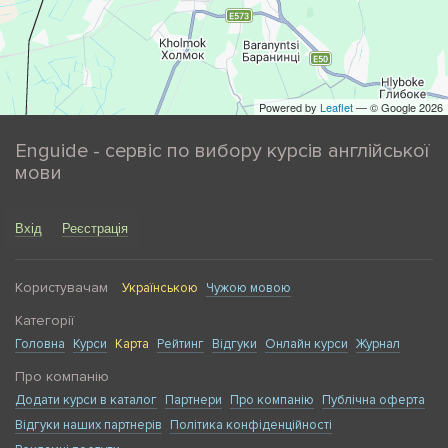
Powered by
Leaflet
— © Google 2026
Enguide - сервіс по вибору курсів англійської
мови
Вхід
Реєстрація
Користувачам
Українською
Чужою мовою
Категорії
Головна
Курси
Карта
Рейтинг
Відгуки
Онлайн курси
Журнал
Про компанію
Додати курси в каталог
Партнери
Про компанію
Публічна оферта
Відгуки наших партнерів
Політика конфіденційності