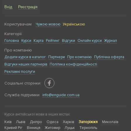
Вхід
Реєстрація
Користувачам
Чужою мовою
Українською
Категорії
Головна
Курси
Карта
Рейтинг
Відгуки
Онлайн курси
Журнал
Про компанію
Додати курси в каталог
Партнери
Про компанію
Публічна оферта
Відгуки наших партнерів
Політика конфіденційності
Рекламні послуги
Соціальні сторінки
Служба підтримки
info@enguide.com.ua
Курси англійської мови в інших містах:
Київ
Львів
Дніпро
Одеса
Харків
Запоріжжя
Миколаїв
Кривий Ріг
Вінниця
Житомир
Луцьк
Тернопіль