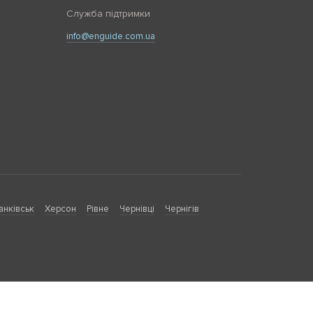
Служба підтримки
info@enguide.com.ua
анківськ
Херсон
Рівне
Чернівці
Чернігів