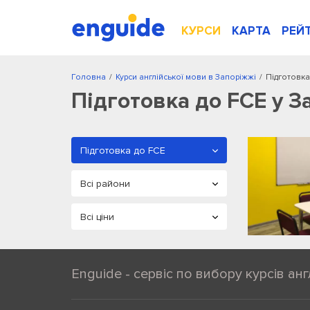
КУРСИ
КАРТА
РЕЙ
Головна
/
Курси англійської мови в Запоріжжі
/
Підготовка
Підготовка до FCE у З
Enguide - сервіс по вибору курсів анг