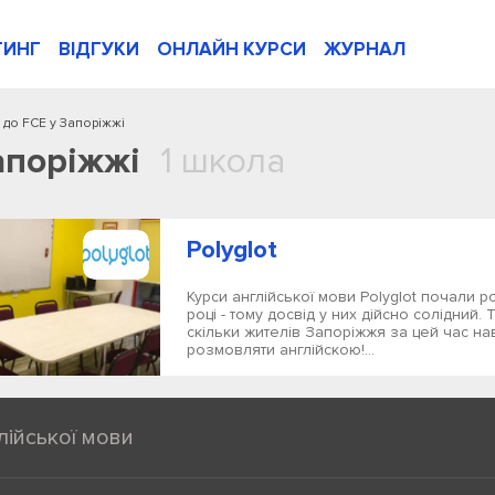
ТИНГ
ВІДГУКИ
ОНЛАЙН КУРСИ
ЖУРНАЛ
 до FCE у Запоріжжі
апоріжжі
1 школа
Polyglot
Курси англійської мови Polyglot почали р
році - тому досвід у них дійсно солідний. Т
скільки жителів Запоріжжя за цей час на
розмовляти англійскою!...
лійської мови