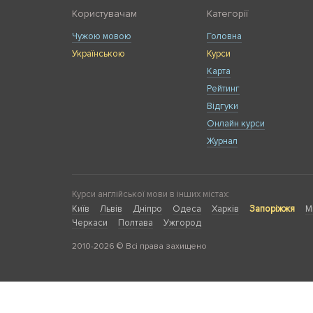
Користувачам
Категорії
Чужою мовою
Головна
Українською
Курси
Карта
Рейтинг
Відгуки
Онлайн курси
Журнал
Курси англійської мови в інших містах:
Київ
Львів
Дніпро
Одеса
Харків
Запоріжжя
М
Черкаси
Полтава
Ужгород
2010-2026 © Всі права захищено