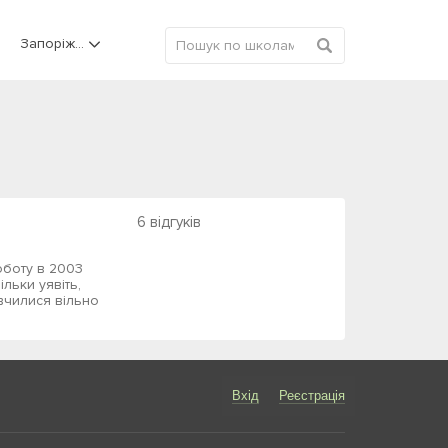
Запоріжжя
6 відгуків
оботу в 2003
ільки уявіть,
вчилися вільно
Вхід
Реєстрація