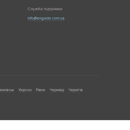
Служба підтримки
info@enguide.com.ua
анківськ
Херсон
Рівне
Чернівці
Чернігів