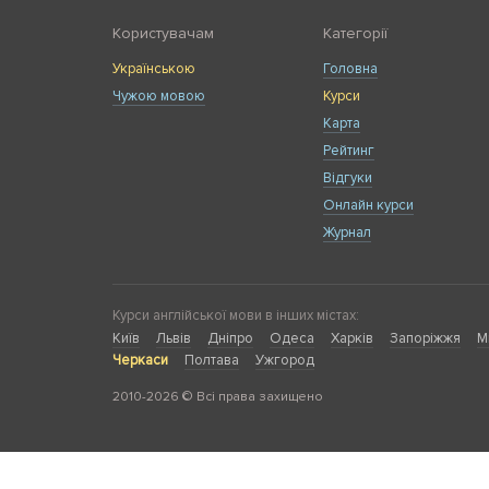
Користувачам
Категорії
Українською
Головна
Чужою мовою
Курси
Карта
Рейтинг
Відгуки
Онлайн курси
Журнал
Курси англійської мови в інших містах:
Київ
Львів
Дніпро
Одеса
Харків
Запоріжжя
М
Черкаси
Полтава
Ужгород
2010-2026 © Всі права захищено