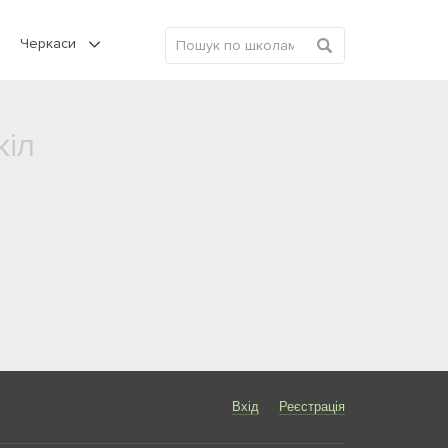
Черкаси
кіл
Вхід
Реєстрація