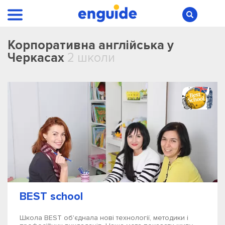
Корпоративна англійська у
Черкасах
2 школи
BEST school
Школа BEST об'єднала нові технології, методики і