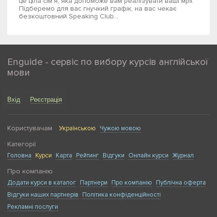
це ціла сім'я, яка допоможе вам реалізувати ваші мрії.
Підберемо для вас гнучкий графік, на вас чекає
безкоштовний Speaking Club...
Enguide - сервіс по вибору курсів англійської
мови
Вхід
Реєстрація
Користувачам
Українською
Чужою мовою
Категорії
Головна
Курси
Карта
Рейтинг
Відгуки
Онлайн курси
Журнал
Про компанію
Додати курси в каталог
Партнери
Про компанію
Публічна оферта
Відгуки наших партнерів
Політика конфіденційності
Рекламні послуги