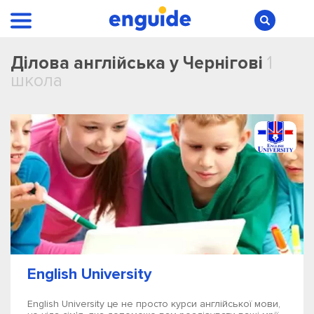
Ділова англійська у Чернігові
1
школа
English University
English University це не просто курси англійської мови,