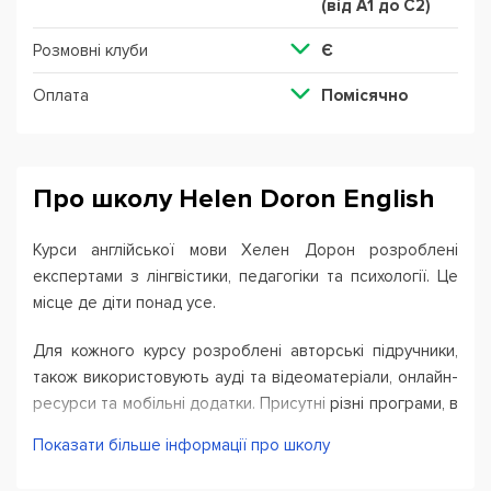
(від А1 до С2)
Розмовні клуби
Є
Оплата
Помісячно
Про школу Helen Doron English
Курси англійської мови Хелен Дорон
розроблені
експертами з лінгвістики, педагогіки та психології. Ц
е
місце де діти понад усе.
Для кожного курсу розроблені авторські підручники,
також використовують ауді та відеоматеріали, онлайн-
ресурси та мобільні додатки.
Присутні
різні програми, в
залежності від віку дитини та її рівня володіння
Показати більше інформації про школу
англійською мовою.