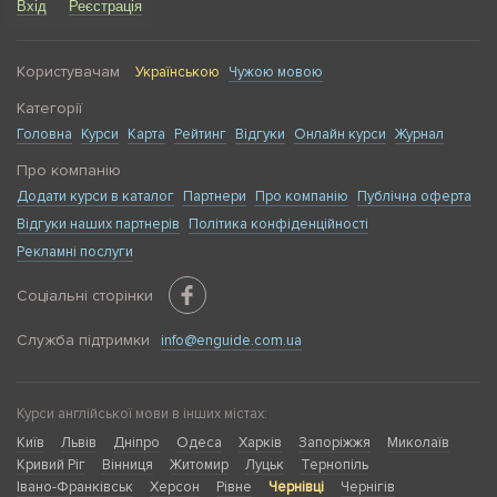
Вхід
Реєстрація
Користувачам
Українською
Чужою мовою
Категорії
Головна
Курси
Карта
Рейтинг
Відгуки
Онлайн курси
Журнал
Про компанію
Додати курси в каталог
Партнери
Про компанію
Публічна оферта
Відгуки наших партнерів
Політика конфіденційності
Рекламні послуги
Соціальні сторінки
Служба підтримки
info@enguide.com.ua
Курси англійської мови в інших містах:
Київ
Львів
Дніпро
Одеса
Харків
Запоріжжя
Миколаїв
Кривий Ріг
Вінниця
Житомир
Луцьк
Тернопіль
Івано-Франківськ
Херсон
Рівне
Чернівці
Чернігів