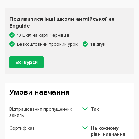
Подивитися інші школи англійської на
Enguide
13 шкіл на карті Чернівців
Безкоштовний пробний урок
1 відгук
Всі курси
Умови навчання
Відпрацювання пропущенних
Так
занять
Сертифікат
На кожному
рівні навчання