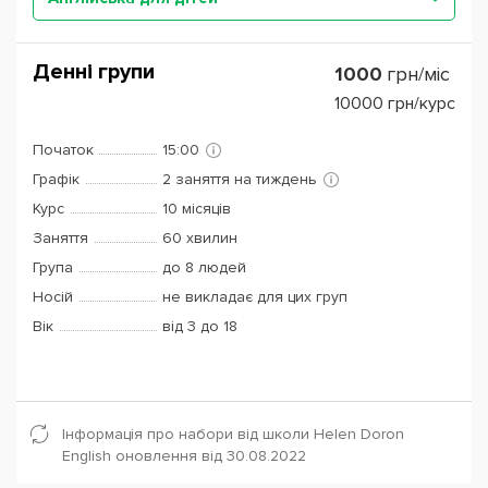
Денні групи
1000
грн/міс
10000
грн/курс
Початок
15:00
Графік
2 заняття на тиждень
Курс
10 місяців
Заняття
60 хвилин
Група
до 8 людей
Носій
не викладає для цих груп
Вік
від 3 до 18
Інформація про набори від школи Helen Doron
English оновлення від 30.08.2022