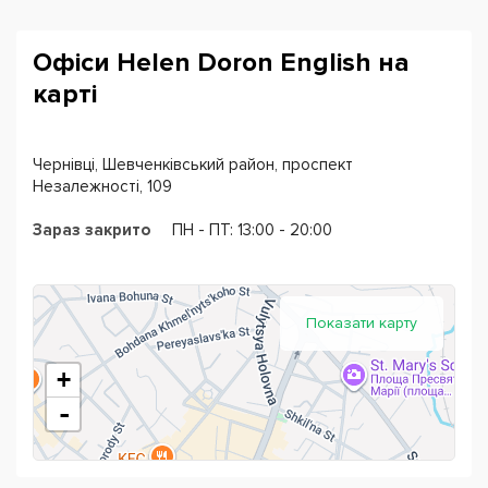
Заняття проходять двічі на тиждень у невеликих
групах. Тривалість одного заняття 45-60 хвилин
Офіси Helen Doron English на
(залежно від курсу та віку студентів). Підбирають
карті
зручний для вас та вашої дитини графік занять.
Перше заняття безкоштовно!
Чернівці, Шевченківський район, проспект
Незалежності, 109
Зараз закрито
ПН - ПТ: 13:00 - 20:00
Показати карту
+
-