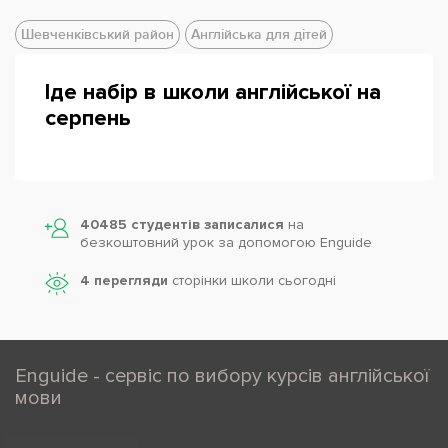
Шевченківський район
Англійська для дітей
Іде набір в школи англійської на
серпень
Powered by
Leaflet
— © Google 2026
40485 студентів записалися
на
безкоштовний урок за допомогою Enguide
4 перегляди
сторінки школи cьогодні
Enguide - сервіс по вибору курсів англійської
мови