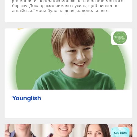
розмовляти іноземною мовою, та позбавити мовного
бар'єру. Докладаємо чимало зусиль, щоб вивчення
англійської мови було плідним, задовольняло...
Younglish