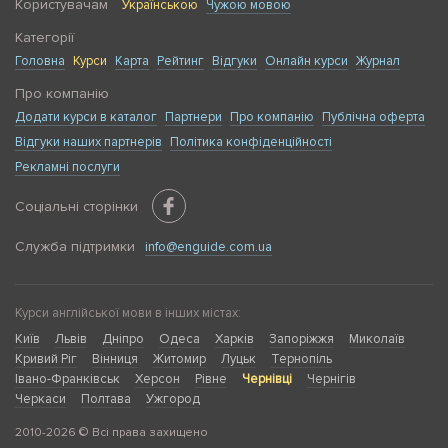
Користувачам
Українською
Чужою мовою
Категорії
Головна
Курси
Карта
Рейтинг
Відгуки
Онлайн курси
Журнал
Про компанію
Додати курси в каталог
Партнери
Про компанію
Публічна оферта
Відгуки наших партнерів
Політика конфіденційності
Рекламні послуги
Соціальні сторінки
Служба підтримки
info@enguide.com.ua
Курси англійської мови в інших містах:
Київ
Львів
Дніпро
Одеса
Харків
Запоріжжя
Миколаїв
Кривий Ріг
Вінниця
Житомир
Луцьк
Тернопіль
Івано-Франківськ
Херсон
Рівне
Чернівці
Чернігів
Черкаси
Полтава
Ужгород
2010-2026 © Всі права захищено