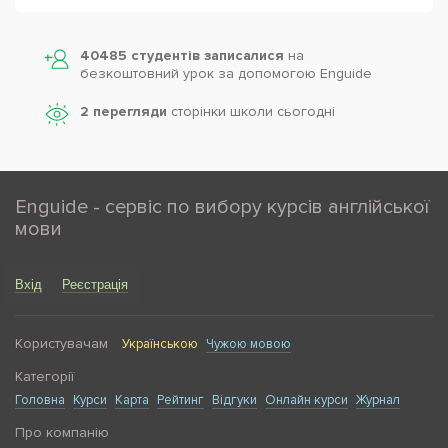
40485 студентів записалися
на
безкоштовний урок за допомогою Enguide
2 перегляди
сторінки школи cьогодні
Enguide - сервіс по вибору курсів англійської
мови
Вхід
Реєстрація
Користувачам
Українською
Чужою мовою
Категорії
Головна
Курси
Карта
Рейтинг
Відгуки
Онлайн курси
Журнал
Про компанію