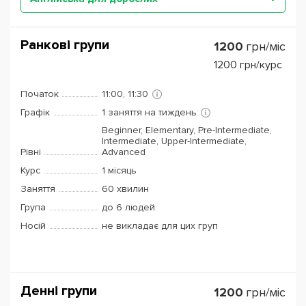
Ранкові групи
1200
грн/міс
1200
грн/курс
Початок
11:00, 11:30
Графік
1 заняття на тиждень
Beginner, Elementary, Pre-Intermediate,
Intermediate, Upper-Intermediate,
Рівні
Advanced
Курс
1 місяць
Заняття
60 хвилин
Група
до 6 людей
Носій
не викладає для цих груп
Денні групи
1200
грн/міс