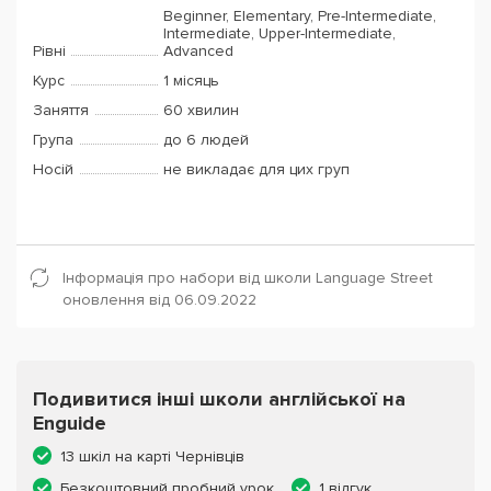
Beginner, Elementary, Pre-Intermediate,
Intermediate, Upper-Intermediate,
Рівні
Advanced
Курс
1 місяць
Заняття
60 хвилин
Група
до 6 людей
Носій
не викладає для цих груп
Інформація про набори від школи Language Street
оновлення від 06.09.2022
Подивитися інші школи англійської на
Enguide
13 шкіл на карті Чернівців
Безкоштовний пробний урок
1 відгук