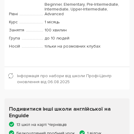
Beginner, Elementary, Pre-Intermediate,
Intermediate, Upper-Intermediate,
Рівні
Advanced
Курс
1 місяць
Заняття
100 хвилин
Група
до 10 людей
Носій
тільки на розмовних клубах
Інформація про набори від школи Профі-Центр
оновлення від 06.08.2025
Подивитися інші школи англійської на
Enguide
13 шкіл на карті Чернівців
Безкоштовний пробний урок
1 відгук