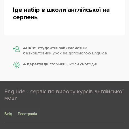
Іде набір в школи англійської на
серпень
Powered by
Leaflet
— © Google 2026
40485 студентів записалися
на
безкоштовний урок за допомогою Enguide
4 перегляди
сторінки школи cьогодні
Enguide - сервіс по вибору курсів англійської
мови
Вхід
Реєстрація