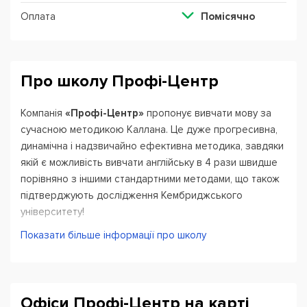
Оплата
Помісячно
Про школу Профі-Центр
Компанія
«Профі-Центр»
пропонує вивчати мову за
сучасною методикою Каллана. Це дуже прогресивна,
динамічна і надзвичайно ефективна методика, завдяки
якій є можливість вивчати англійську в 4 рази швидше
порівняно з іншими стандартними методами, що також
підтверджують дослідження Кембриджського
університету!
Показати більше інформації про школу
«Профі-Центр»
це Акредитований навчальний заклад,
що займається вивченням англійської мови за методом
Каллана від Callan Method Organisation London, також
ми є Сертифікованим центром доіспитової підготовки
Офіси Профі-Центр на карті