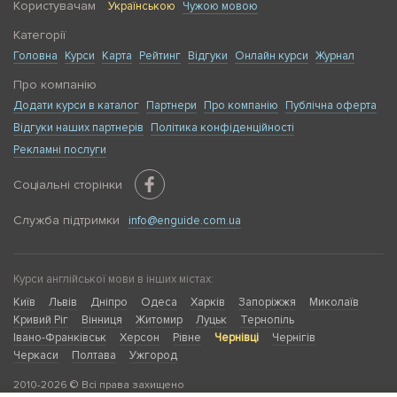
Користувачам
Українською
Чужою мовою
Категорії
Головна
Курси
Карта
Рейтинг
Відгуки
Онлайн курси
Журнал
Про компанію
Додати курси в каталог
Партнери
Про компанію
Публічна оферта
Відгуки наших партнерів
Політика конфіденційності
Рекламні послуги
Соціальні сторінки
Служба підтримки
info@enguide.com.ua
Курси англійської мови в інших містах:
Київ
Львів
Дніпро
Одеса
Харків
Запоріжжя
Миколаїв
Кривий Ріг
Вінниця
Житомир
Луцьк
Тернопіль
Івано-Франківськ
Херсон
Рівне
Чернівці
Чернігів
Черкаси
Полтава
Ужгород
2010-2026 © Всі права захищено