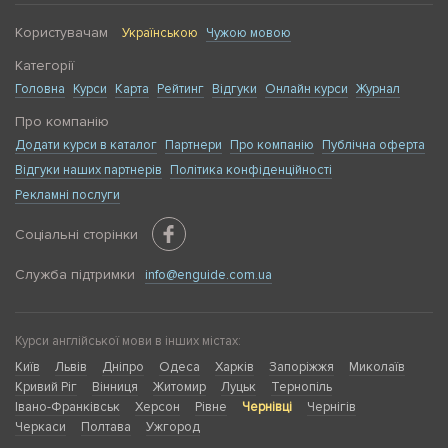
Користувачам
Українською
Чужою мовою
Категорії
Головна
Курси
Карта
Рейтинг
Відгуки
Онлайн курси
Журнал
Про компанію
Додати курси в каталог
Партнери
Про компанію
Публічна оферта
Відгуки наших партнерів
Політика конфіденційності
Рекламні послуги
Соціальні сторінки
Служба підтримки
info@enguide.com.ua
Курси англійської мови в інших містах:
Київ
Львів
Дніпро
Одеса
Харків
Запоріжжя
Миколаїв
Кривий Ріг
Вінниця
Житомир
Луцьк
Тернопіль
Івано-Франківськ
Херсон
Рівне
Чернівці
Чернігів
Черкаси
Полтава
Ужгород