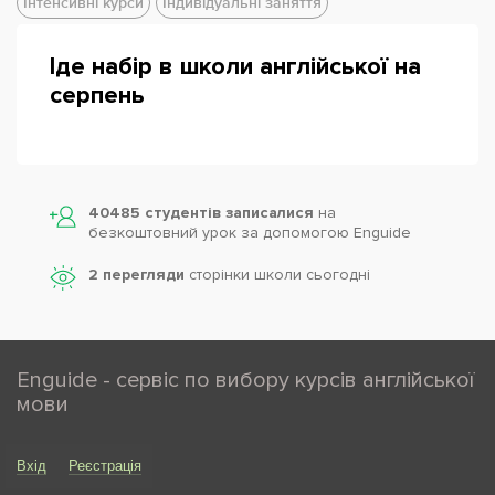
Інтенсивні курси
Індивідуальні заняття
Іде набір в школи англійської на
серпень
Powered by
Leaflet
— © Google 2026
40485 студентів записалися
на
безкоштовний урок за допомогою Enguide
2 перегляди
сторінки школи cьогодні
Enguide - сервіс по вибору курсів англійської
мови
Вхід
Реєстрація