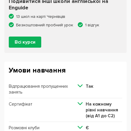
Подивитися інші школи англійської на
Enguide
13 шкіл на карті Чернівців
Безкоштовний пробний урок
1 відгук
Всі курси
Умови навчання
Відпрацювання пропущенних
Так
занять
Сертифікат
На кожному
рівні навчання
(від А1 до С2)
Розмовні клуби
Є