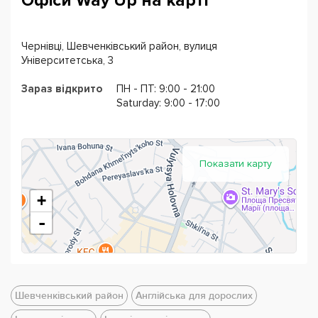
Офіси Way Up на карті
вашого прогресу, даємо персональні рекомендації, по
закінченню рівня проводимо тест та інтерв'ю.
Чернівці, Шевченківський район, вулиця
Зробіть перший крок до своєї мети вже сьогодні!
Університетська, 3
Зараз відкрито
ПН - ПТ: 9:00 - 21:00
Saturday: 9:00 - 17:00
Показати карту
+
-
Шевченківський район
Англійська для дорослих