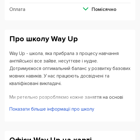
Оплата
Помісячно
Про школу Way Up
Way Up - школа, яка прибрала з процесу навчання
англійської все зайве, несуттєве і нудне.
Дотримуємося оптимальний баланс у розвитку базових
мовних навиків. У нас працюють досвідчені та
кваліфіковані викладачі.
Ми ретельно розробляємо кожне заняття на основі
актуального контенту, з нього витягуємо корисну
Показати більше інформації про школу
лексику і необхідні граматичні структури. Доводимо
мовні навички до автоматизму за допомогою домашніх
завдань, частого повторення і величезної кількості
розмовної практики. Ведемо постійний моніторинг