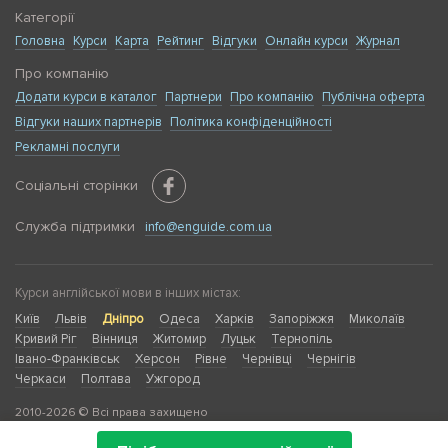
Категорії
Головна
Курси
Карта
Рейтинг
Відгуки
Онлайн курси
Журнал
Про компанію
Додати курси в каталог
Партнери
Про компанію
Публічна оферта
Відгуки наших партнерів
Політика конфіденційності
Рекламні послуги
Соціальні сторінки
Служба підтримки
info@enguide.com.ua
Курси англійської мови в інших містах:
Київ
Львів
Дніпро
Одеса
Харків
Запоріжжя
Миколаїв
Кривий Ріг
Вінниця
Житомир
Луцьк
Тернопіль
Івано-Франківськ
Херсон
Рівне
Чернівці
Чернігів
Черкаси
Полтава
Ужгород
2010-2026 © Всі права захищено