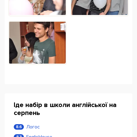
Іде набір в школи англійської на
серпень
Логос
8.6
EnglisHouse
8.3