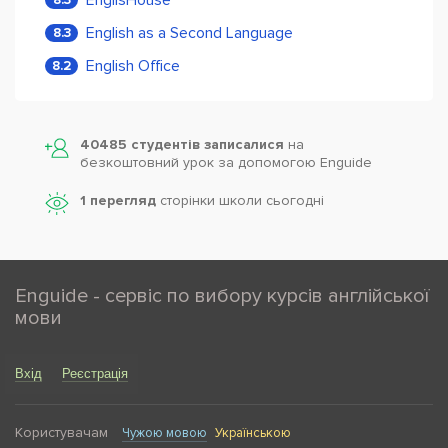
English as a Second Language
8.3
English Office
8.2
40485 студентів записалися
на
безкоштовний урок за допомогою Enguide
1 перегляд
сторінки школи cьогодні
Enguide - сервіс по вибору курсів англійської
мови
Вхід
Реєстрація
Користувачам
Чужою мовою
Українською