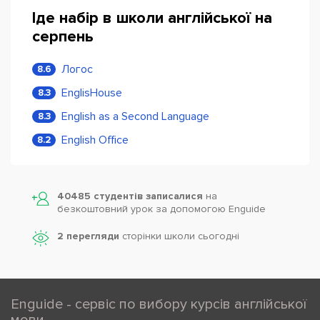
Іде набір в школи англійської на
серпень
Логос
8.6
EnglisHouse
8.3
English as a Second Language
8.3
English Office
8.2
40485 студентів записалися
на
безкоштовний урок за допомогою Enguide
2 перегляди
сторінки школи cьогодні
Enguide - сервіс по вибору курсів англійської