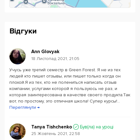
набір в групи рівнів від Elementary до Advanced 5
РАЗІВ НА РІК.
Green Forest: велика школа - великі можливості!
Відгуки
Ann Glovyak
18 Листопад 2021, 21:05
Учусь уже третий семестр в Green Forest. Я не из тех
Powered by
Leaflet
— © Google 2026
людей кто пишет отзывы, или пишет только когда он
плохой.Я из тех, кто не полениться написать отзыв
компании, услугами которой я пользуюсь не раз, и
которая заинтересована в качестве своего продукта.Так
вот, по простому, это отличная школа! Супер курсы!...
Переглянути →
Tanya Tishchenko
Був(ла) на уроці
25 Жовтень 2021, 22:58