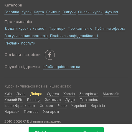
Категорії
Головна
Курси
Карта
Рейтинг
Відгуки
Онлайн курси
Журнал
Про компанію
Додати курси в каталог
Партнери
Про компанію
Публічна оферта
Відгуки наших партнерів
Політика конфіденційності
Рекламні послуги
Соціальні сторінки
Служба підтримки
info@enguide.com.ua
Курси англійської мови в інших містах:
Київ
Львів
Дніпро
Одеса
Харків
Запоріжжя
Миколаїв
Кривий Ріг
Вінниця
Житомир
Луцьк
Тернопіль
Івано-Франківськ
Херсон
Рівне
Чернівці
Чернігів
Черкаси
Полтава
Ужгород
2010-2026 © Всі права захищено