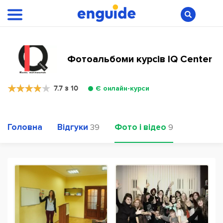
Фотоальбоми курсів IQ Center
7.7 з 10
Є онлайн-курси
Головна
Відгуки
Фото і відео
39
9