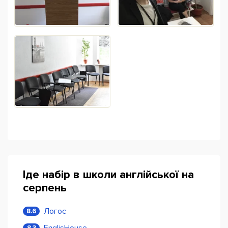
Іде набір в школи англійської на
серпень
Логос
8.6
EnglisHouse
8.3