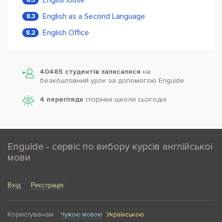
English as a Second Language
8.3
English Office
8.2
40485 студентів записалися
на
безкоштовний урок за допомогою Enguide
4 перегляди
сторінки школи cьогодні
Enguide - сервіс по вибору курсів англійської
мови
Вхід
Реєстрація
Користувачам
Чужою мовою
Українською