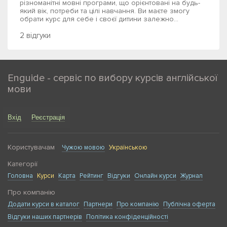
різноманітні мовні програми, що орієнтовані на будь-
який вік, потреби та цілі навчання. Ви маєте змогу
обрати курс для себе і своєї дитини залежно...
2 відгуки
Enguide - сервіс по вибору курсів англійської
мови
Вхід
Реєстрація
Користувачам
Чужою мовою
Українською
Категорії
Головна
Курси
Карта
Рейтинг
Відгуки
Онлайн курси
Журнал
Про компанію
Додати курси в каталог
Партнери
Про компанію
Публічна оферта
Відгуки наших партнерів
Політика конфіденційності