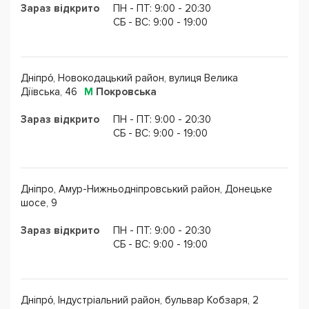
Зараз відкрито
ПН - ПТ: 9:00 - 20:30
CБ - ВС: 9:00 - 19:00
заняття в групі
індивідуальні заняття
заняття в парі
Дніпро́, Новокодацький район, вулиця Велика
Діївська, 46
М
Покровська
В Академії Мов БІГ БЕН Ви можете обрати формулу
Зараз відкрито
ПН - ПТ: 9:00 - 20:30
відвідування занять:
CБ - ВС: 9:00 - 19:00
у класі
онлайн
Дніпро, Амур-Нижньодніпровський район, Донецьке
змішана форма (частина заняття у класі + частина
шосе, 9
заняття онлайн)
Зараз відкрито
ПН - ПТ: 9:00 - 20:30
Приходьте, ми розбалакаємо будь-кого!
CБ - ВС: 9:00 - 19:00
Дніпро́, Індустріальний район, бульвар Кобзаря, 2