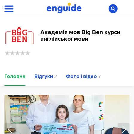
Академія мов Big Ben курси
англійської мови
Головна
Відгуки
Фото і відео
2
7