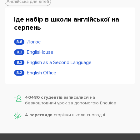
Англійська для дітей
Іде набір в школи англійської на
серпень
Логос
8.6
EnglisHouse
8.3
English as a Second Language
8.3
English Office
8.2
40480 студентів записалися
на
безкоштовний урок за допомогою Enguide
4 перегляди
сторінки школи cьогодні