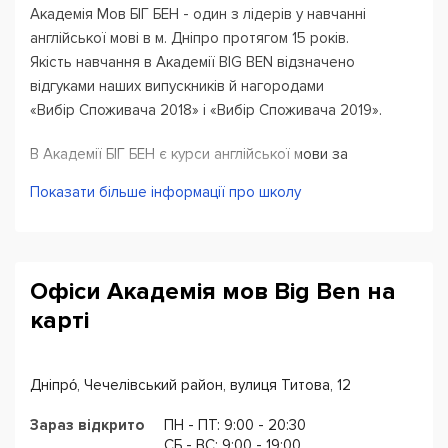
Академія Мов БІГ БЕН - один з лідерів у навчанні
англійської мові в м. Дніпро протягом 15 років.
Якість навчання в Академії BIG BEN відзначено
відгуками наших випускників й нагородами
«Вибір Споживача 2018» і «Вибір Споживача 2019».
В Академії БІГ БЕН є
курси англійської мови за
доступними цінами
для різного рівня та віку:
Показати більше інформації про школу
англійська для малюків 3-6 років «English for Kids»
англійська для молодших школярів
англійська для учнів середніх класів
Офіси Академія мов Big Ben на
англійський для старшокласників
карті
підготовка до ЗНО
англійська для дорослих від нульового до
просунутого рівня
Дніпро́, Чечелівський район, вулиця Титова, 12
підготовка до іспитів IELTS, TOEFL, KET, PET
Зараз відкрито
ПН - ПТ: 9:00 - 20:30
Скажіть нам Вашу мету у вивченні англійської мови, і ми
CБ - ВС: 9:00 - 19:00