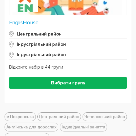
EnglisHouse
Центральний район
Індустріальний район
Індустріальний район
Відкрито набір в 44 групи
Вибрати групу
м.Покровська
Центральний район
Чечелівський район
Англійська для дорослих
Індивідуальні заняття