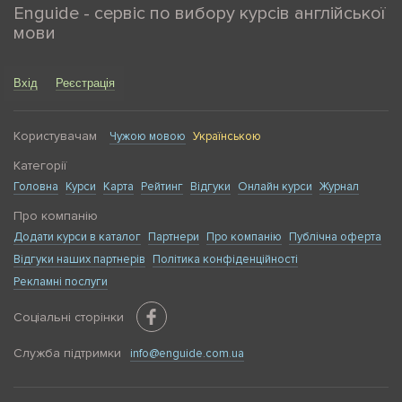
Enguide - сервіс по вибору курсів англійської
мови
Вхід
Реєстрація
Користувачам
Чужою мовою
Українською
Категорії
Головна
Курси
Карта
Рейтинг
Відгуки
Онлайн курси
Журнал
Про компанію
Додати курси в каталог
Партнери
Про компанію
Публічна оферта
Відгуки наших партнерів
Політика конфіденційності
Рекламні послуги
Соціальні сторінки
Служба підтримки
info@enguide.com.ua