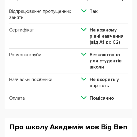
Відпрацювання пропущенних
Так
занять
Сертифікат
На кожному
рівні навчання
(від А1 до С2)
Розмовні клуби
Безкоштовно
для студентів
школи
Навчальні посібники
Не входять у
вартість
Оплата
Помісячно
Про школу Академія мов Big Ben