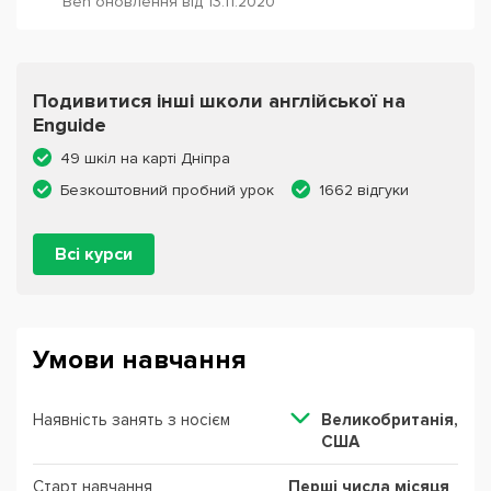
Ben оновлення від 13.11.2020
Подивитися інші школи англійської на
Enguide
49 шкіл на карті Дніпра
Безкоштовний пробний урок
1662 відгуки
Всі курси
Умови навчання
Наявність занять з носієм
Великобританія,
США
Старт навчання
Перші числа місяця