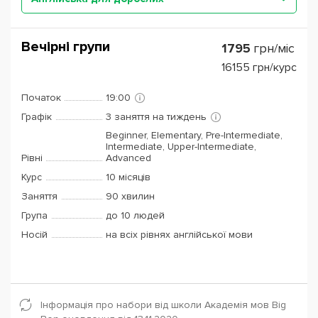
Вечірні групи
1795
грн/міс
16155
грн/курс
Початок
19:00
Графік
3 заняття на тиждень
Beginner, Elementary, Pre-Intermediate,
Intermediate, Upper-Intermediate,
Рівні
Advanced
Курс
10 місяців
Заняття
90 хвилин
Група
до 10 людей
Носій
на всіх рівнях англійської мови
Інформація про набори від школи Академія мов Big