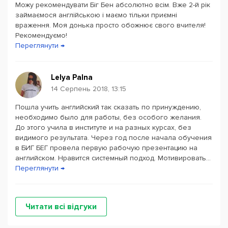
Можу рекомендувати Біг Бен абсолютно всім. Вже 2-й рік
Powered by
Leaflet
— © Google 2026
займаємося англійською і маємо тільки приємні
враження. Моя донька просто обожнює свого вчителя!
Рекомендуємо!
Переглянути →
Lelya Palna
14 Серпень 2018, 13:15
Пошла учить английский так сказать по принуждению,
необходимо было для работы, без особого желания.
До этого учила в институте и на разных курсах, без
видимого результата. Через год после начала обучения
в БИГ БЕГ провела первую рабочую презентацию на
английском. Нравится системный подход. Мотивировать...
Переглянути →
Читати всі відгуки