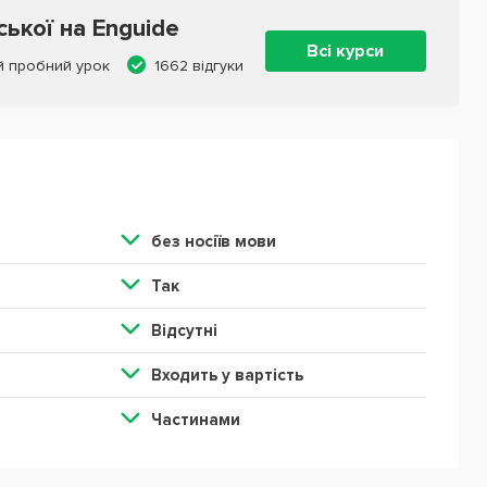
ської на Enguide
Всі курси
 пробний урок
1662 відгуки
без ноcіїв мови
Так
Відсутні
Входить у вартість
Частинами