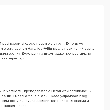
4 році разом зі своєю подругою в групі. Було дуже
ом з викладачем Наталією ❤️Відчувала позитивний заряд
дили зранку. Дуже вдячна школі, адже прогрес сильно
при перегляді...
 в частности, преподавателю Наталье! Я готовилась к
- почти 4 месяца.Меня в этой школе устраивает всё))
ветливость, динамика занятий, как подаются знания и
языковая школа...