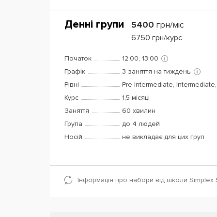
Денні групи
5400
грн/міс
6750
грн/курс
Початок
12:00, 13:00
Графік
3 заняття на тиждень
Рівні
Pre-Intermediate, Intermediate
Курс
1,5 місяці
Заняття
60 хвилин
Група
до 4 людей
Носій
не викладає для цих груп
Інформація про набори від школи Simplex 