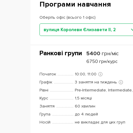
Програми навчання
Оберіть офіс (всього 1 офіс)
вулиця Королеви Єлизавети ІІ, 2
Ранкові групи
5400
грн/міс
6750
грн/курс
Початок
10:00, 11:00
Графік
3 заняття на тиждень
Рівні
Pre-Intermediate, Intermediate
Курс
1,5 місяці
Заняття
60 хвилин
Група
до 4 людей
Носій
не викладає для цих груп