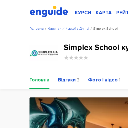
КУРСИ
КАРТА
РЕЙ
Головна
/
Курси англійської в Дніпрі
/
Simplex School
Simplex School к
Головна
Відгуки
Фото і відео
3
1