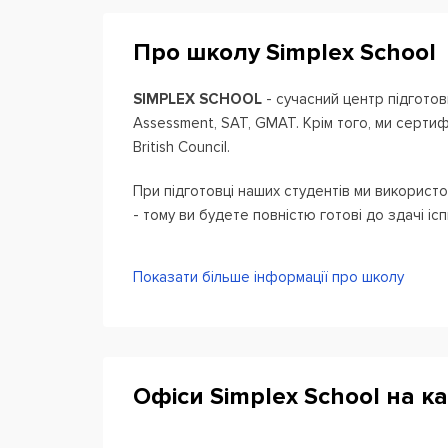
Про школу Simplex School
SIMPLEX SCHOOL
- сучасний центр підготовк
Assessment, SAT, GMAT. Крім того, ми сертиф
British Council.
При підготовці наших студентів ми використо
- тому ви будете повністю готові до здачі ісп
В середині і в кінці семестру проводимо проб
Показати більше інформації про школу
стежити за вашими успіхами.
Підбір груп відбувається з урахуванням віку уч
максимально комфортно в процесі навчання.
Офіси Simplex School на ка