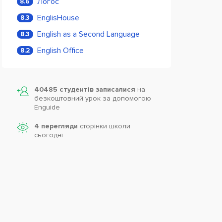
Логос
8.6
EnglisHouse
8.3
English as a Second Language
8.3
English Office
8.2
40485 студентів записалися
на
безкоштовний урок за допомогою
Enguide
4 перегляди
сторінки школи
cьогодні