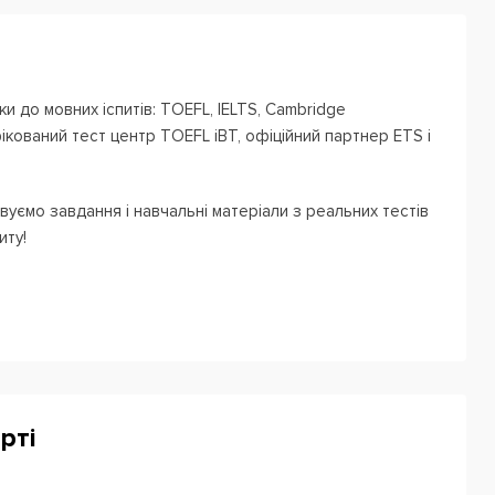
и до мовних іспитів: TOEFL, IELTS, Cambridge
ікований тест центр TOEFL iBT, офіційний партнер ETS і
вуємо завдання і навчальні матеріали з реальних тестів
иту!
ні тестування, які допомагають вам і викладачеві
нів і рівня англійської. Все для того, щоб клієнту було
рті