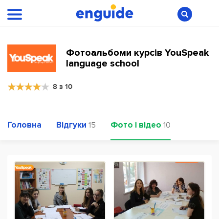
Фотоальбоми курсів YouSpeak
language school
8 з 10
Головна
Відгуки
Фото і відео
15
10