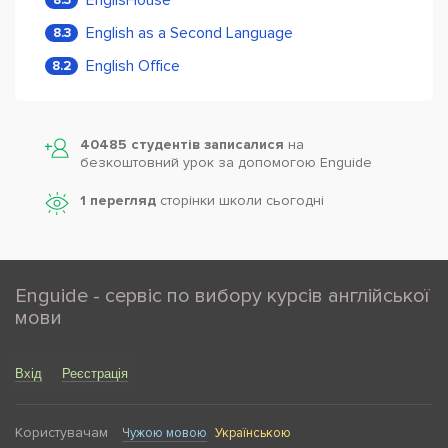
English as a Second Language
8.3
English Office
8.2
40485 студентів записалися
на
безкоштовний урок за допомогою Enguide
1 перегляд
сторінки школи cьогодні
Enguide - сервіс по вибору курсів англійської
мови
Вхід
Реєстрація
Користувачам
Чужою мовою
Українською