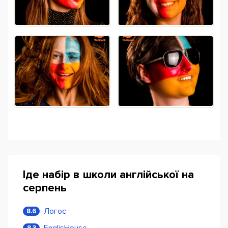
Іде набір в школи англійської на
серпень
Логос
8.6
EnglisHouse
8.3