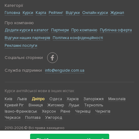
Категорії
Головна
Курси
Карта
Рейтинг
Відгуки
Онлайн курси
Журнал
Про компанію
Додати курси в каталог
Партнери
Про компанію
Публічна оферта
Відгуки наших партнерів
Політика конфіденційності
Рекламні послуги
Соціальні сторінки
Служба підтримки
info@enguide.com.ua
Курси англійської мови в інших містах:
Київ
Львів
Дніпро
Одеса
Харків
Запоріжжя
Миколаїв
Кривий Ріг
Вінниця
Житомир
Луцьк
Тернопіль
Івано-Франківськ
Херсон
Рівне
Чернівці
Чернігів
Черкаси
Полтава
Ужгород
2010-2026 © Всі права захищено