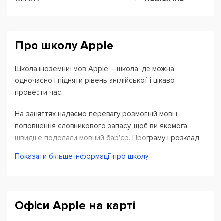
Про школу Apple
Школа іноземниї мов Apple - школа, де можна
одночасно і підняти рівень англійської, і цікаво
провести час.
На заняттях надаємо перевагу розмовній мові і
поповнення словникового запасу, щоб ви якомога
швидше подолали мовний бар'єр. Програму і розклад
ми підбираємо для кожного студента індивідуально
Показати більше інформації про школу
або для групи, щоб ви досягли своєї мети у вивченні
англійської. Для нас важлива атмосфера комфорту і
розслабленості на занятті, щоб студент міг
розвиватися і навчатися в своєму темпі. Викладачі
Офіси Apple на карті
постійно проходять стажування за кордоном та
підвищують свою кваліфікацію, а також на вас чекає