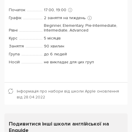
Початок
17:00, 19:00
Графік
2 заняття на тиждень
Beginner, Elementary, Pre-Intermediate,
Рівні
Intermediate, Advanced
Курс
5 місяців
Заняття
90 хвилин
Група
до 6 людей
Носій
не викладає для цих груп
Інформація про набори від школи Apple оновлення
від 28.04.2022
Подивитися інші школи англійської на
Enguide