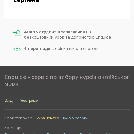
серпень
Powered by
Leaflet
— © Google 2026
40485 студентів записалися
на
безкоштовний урок за допомогою Enguide
4 перегляди
сторінки школи cьогодні
Enguide - сервіс по вибору курсів англійської
мови
Вхід
Реєстрація
Користувачам
Українською
Чужою мовою
Категорії