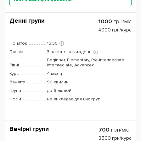
Денні групи
1000
грн/міс
4000
грн/курс
Початок
16:30
Графік
3 заняття на тиждень
Beginner, Elementary, Pre-Intermediate,
Рівні
Intermediate, Advanced
Курс
4 місяці
Заняття
90 хвилин
Група
до 6 людей
Носій
не викладає для цих груп
Вечірні групи
700
грн/міс
3500
грн/курс