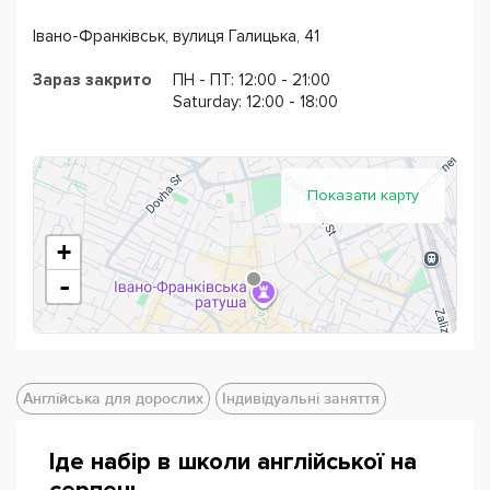
дружня атмосфера центру, яка зробить ваше навчання
Івано-Франківськ, вулиця Галицька, 41
не лише якісним і результативним, а й приємним та
цікавим.
Зараз закрито
ПН - ПТ: 12:00 - 21:00
Saturday: 12:00 - 18:00
Приходьте на безкоштовне ознайомлювальне заняття,
щоб дізнатися свій рівень володіння англійською
мовою і стати студентом Apple центра!
Показати карту
+
-
Англійська для дорослих
Індивідуальні заняття
Іде набір в школи англійської на