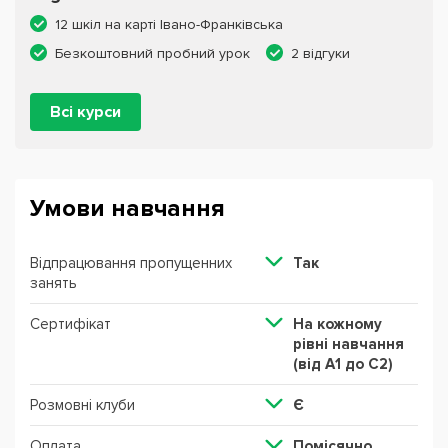
12 шкіл на карті Івано-Франківська
Безкоштовний пробний урок
2 відгуки
Всі курси
Умови навчання
Відпрацювання пропущенних
Так
занять
Сертифікат
На кожному
рівні навчання
(від А1 до С2)
Розмовні клуби
Є
Оплата
Помісячно