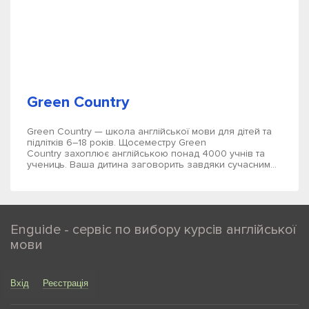
Green Country
Green Country — школа англійської мови для дітей та
підлітків 6–18 років. Щосеместру Green
Country захоплює англійською понад 4000 учнів та
учениць. Ваша дитина заговорить завдяки сучасним...
Enguide - сервіс по вибору курсів англійської
мови
Вхід
Реєстрація