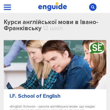
Курси англійської мови в Івано-
Франківську
12 шкіл
I.F. School of English
«English School» - школа англійської мови, що надає