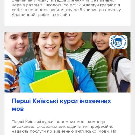
Вивчай англійську із задоволенням та без зайвих
нервів разом зі школою Project 12. Адаптуй графік під
себе та перенось заняття хоч за 5 хвилин до початку.
Адаптивний графік: в онлайн...
Перші Київські курси іноземних
мов
Перші Київські курси іноземних мов - команда
висококваліфікованих викладачів, які професійно
надають послуги по вивченню англійської мови. На