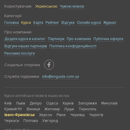
Користувачам
Українською
Чужою мовою
Категорії
Головна
Курси
Карта
Рейтинг
Відгуки
Онлайн курси
Журнал
Про компанію
Додати курси в каталог
Партнери
Про компанію
Публічна оферта
Відгуки наших партнерів
Політика конфіденційності
Рекламні послуги
Соціальні сторінки
Служба підтримки
info@enguide.com.ua
Курси англійської мови в інших містах:
Київ
Львів
Дніпро
Одеса
Харків
Запоріжжя
Миколаїв
Кривий Ріг
Вінниця
Житомир
Луцьк
Тернопіль
Івано-Франківськ
Херсон
Рівне
Чернівці
Чернігів
Черкаси
Полтава
Ужгород