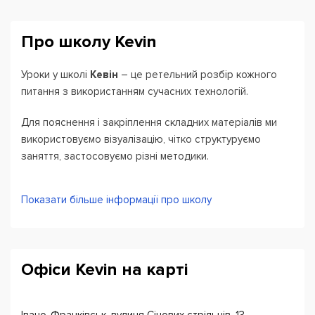
Про школу Kevin
Уроки у школі
Кевін
– це ретельний розбір кожного
питання з використанням сучасних технологій.
Для пояснення і закріплення складних матеріалів ми
використовуємо візуалізацію, чітко структуруємо
заняття, застосовуємо різні методики.
Наші перемоги:
Показати більше інформації про школу
Висококваліфіковані викладачі
Зручний графік навчання
Підготовка до ЗНО та ДПА
Офіси Kevin на карті