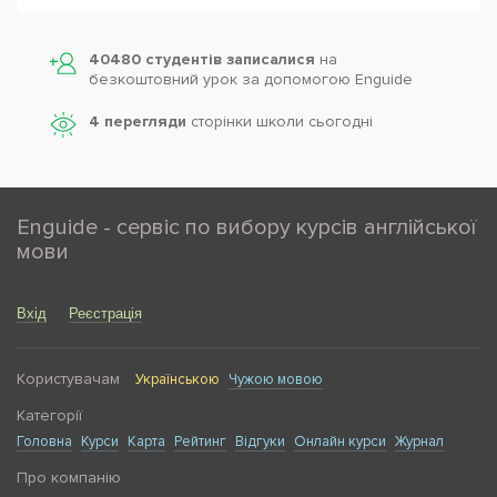
Powered by
Leaflet
— © Google 2026
40480 студентів записалися
на
безкоштовний урок за допомогою Enguide
4 перегляди
сторінки школи cьогодні
Enguide - сервіс по вибору курсів англійської
мови
Вхід
Реєстрація
Користувачам
Українською
Чужою мовою
Категорії
Головна
Курси
Карта
Рейтинг
Відгуки
Онлайн курси
Журнал
Про компанію