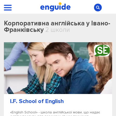
Корпоративна англійська у Івано-
Франківську
2 школи
I.F. School of English
«English School» - школа англійської мови, що надає