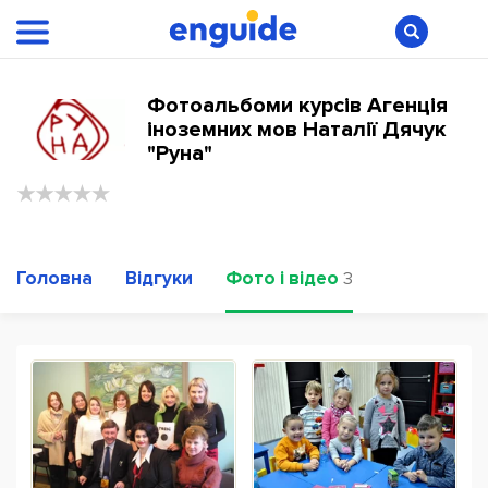
Фотоальбоми курсів Агенція
іноземних мов Наталії Дячук
"Руна"
Головна
Відгуки
Фото і відео
3