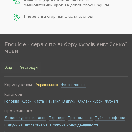
безкоштовний урок за допомогою Enguide
1 перегляд
сторінки школи cьогодні
Enguide - сервіс по вибору курсів англійської
мови
Вхід
Реєстрація
Користувачам
Українською
Чужою мовою
Категорії
Головна
Курси
Карта
Рейтинг
Відгуки
Онлайн курси
Журнал
Про компанію
Додати курси в каталог
Партнери
Про компанію
Публічна оферта
Відгуки наших партнерів
Політика конфіденційності