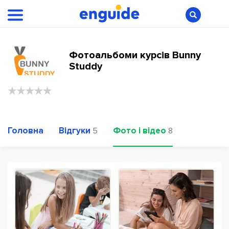
Фотоальбоми курсів Bunny
Studdy
Головна
Відгуки
Фото і відео
5
8