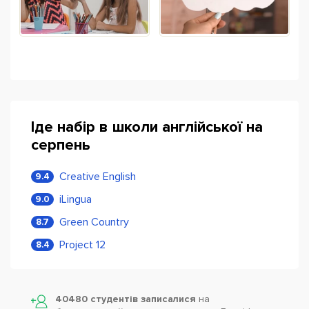
Іде набір в школи англійської на
серпень
Creative English
9.4
iLingua
9.0
Green Country
8.7
Project 12
8.4
40480 студентів записалися
на