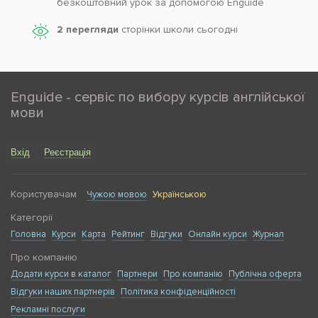
безкоштовний урок за допомогою Enguide
2 перегляди
сторінки школи cьогодні
Enguide - сервіс по вибору курсів англійської
мови
Вхід
Реєстрація
Користувачам
Чужою мовою
Українською
Категорії
Головна
Курси
Карта
Рейтинг
Відгуки
Онлайн курси
Журнал
Про компанію
Додати курси в каталог
Партнери
Про компанію
Публічна оферта
Відгуки наших партнерів
Політика конфіденційності
Рекламні послуги