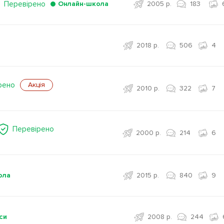
Перевірено
Онлайн-школа
2005 р.
183
2018 р.
506
4
рено
Акція
2010 р.
322
7
Перевірено
2000 р.
214
6
ола
2015 р.
840
9
си
2008 р.
244