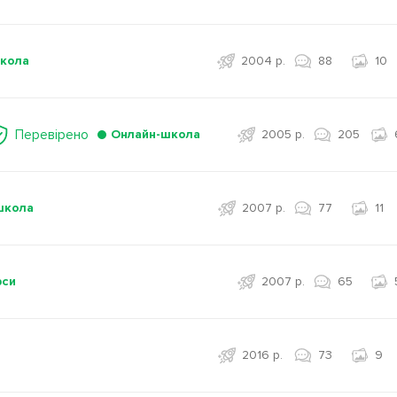
кола
2004 р.
88
10
Перевірено
Онлайн-школа
2005 р.
205
школа
2007 р.
77
11
рси
2007 р.
65
2016 р.
73
9