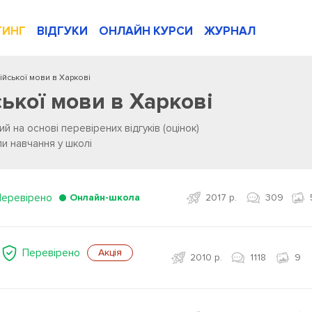
ТИНГ
ВІДГУКИ
ОНЛАЙН КУРСИ
ЖУРНАЛ
лійської мови в Харкові
ської мови в Харкові
й на основі перевірених відгуків (оцінок)
ли навчання у школі
Перевірено
Онлайн-школа
2017 р.
309
Перевірено
Акція
2010 р.
1118
9