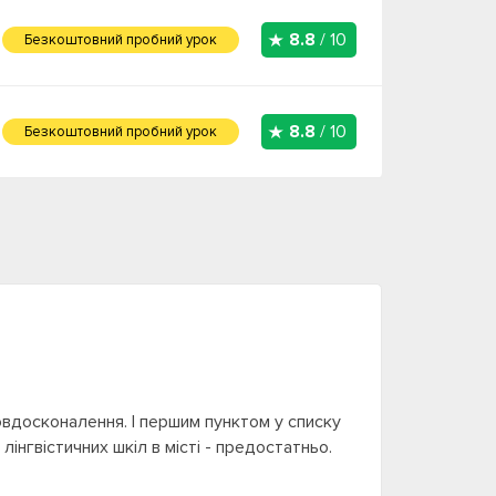
8.8
/ 10
Безкоштовний пробний урок
8.8
/ 10
Безкоштовний пробний урок
мовдосконалення. І першим пунктом у списку
інгвістичних шкіл в місті - предостатньо.