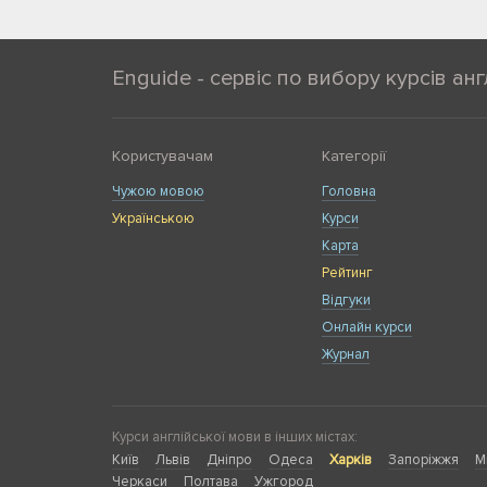
Enguide - сервіс по вибору курсів анг
Користувачам
Категорії
Чужою мовою
Головна
Українською
Курси
Карта
Рейтинг
Відгуки
Онлайн курси
Журнал
Курси англійської мови в інших містах:
Київ
Львів
Дніпро
Одеса
Харків
Запоріжжя
М
Черкаси
Полтава
Ужгород