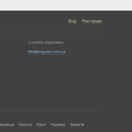
Вхід
Реєстрація
Служба підтримки
info@enguide.com.ua
анківськ
Херсон
Рівне
Чернівці
Чернігів