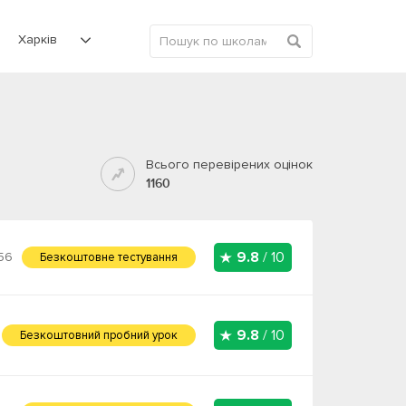
Харків
Всього перевірених оцінок
1160
9.8
/ 10
56
Безкоштовне тестування
9.8
/ 10
Безкоштовний пробний урок