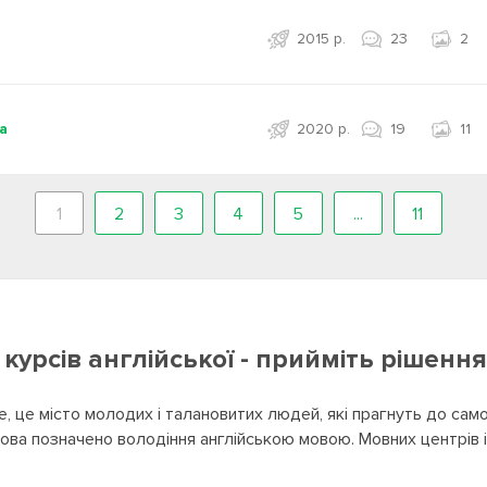
2015 р.
23
2
а
2020 р.
19
11
1
2
3
4
5
...
11
урсів англійської - прийміть рішення
не, це місто молодих і талановитих людей, які прагнуть до са
ва позначено володіння англійською мовою. Мовних центрів і л