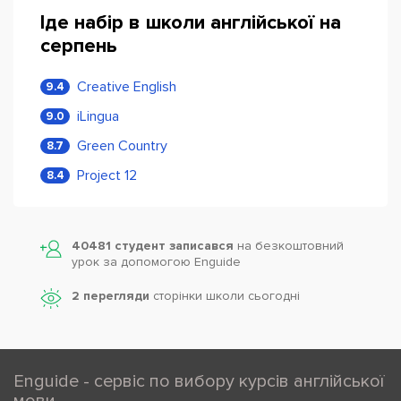
Іде набір в школи англійської на
серпень
Creative English
9.4
iLingua
9.0
Green Country
8.7
Project 12
8.4
40481 студент записався
на безкоштовний
урок за допомогою Enguide
2 перегляди
сторінки школи cьогодні
Enguide - сервіс по вибору курсів англійської