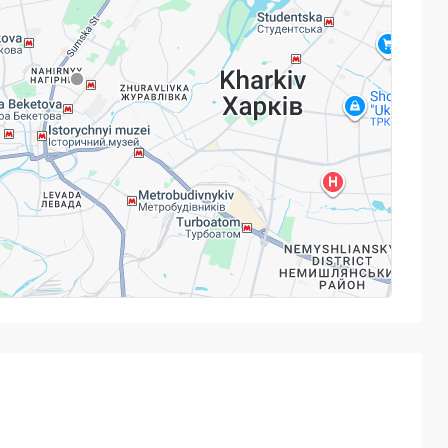
тивах, де ти можеш розвивати ораторське мистецтво,
терність, при цьому вивчаючи мову. Ми доведемо тобі,
 з проєктом від Eruditus!
Powered by
Leaflet
— © Google 2026