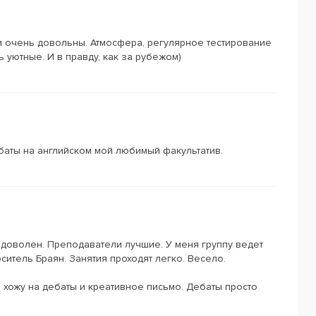
ет и очень довольны. Атмосфера, регулярное тестирование
 уютные. И в правду, как за рубежом)
баты на английском мой любимый факультатив.
ь доволен. Преподаватели лучшие. У меня группу ведет
ситель Браян. Занятия проходят легко. Весело.
 хожу на дебаты и креативное письмо. Дебаты просто