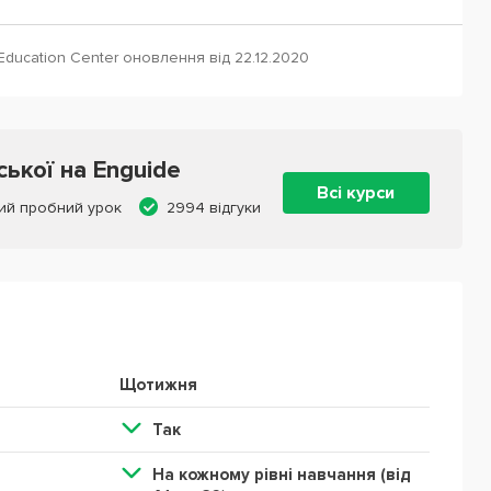
Education Center оновлення від 22.12.2020
ської на Enguide
Всі курси
ий пробний урок
2994 відгуки
Щотижня
Так
На кожному рівні навчання (від