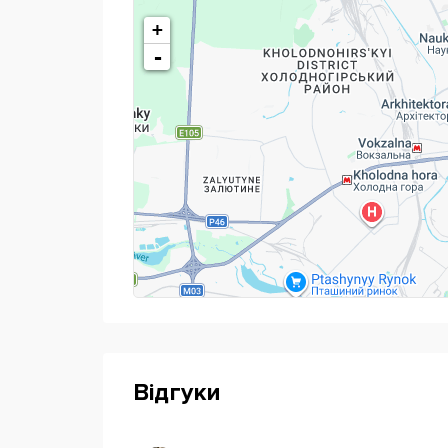
У кожен курс включені заняття на факульта
+
креативне письмо, риторику, акторська майс
-
що вивчення англійської - НЕ каторга.
Почни розмовляти по-англійськи в Харкові
Відгуки