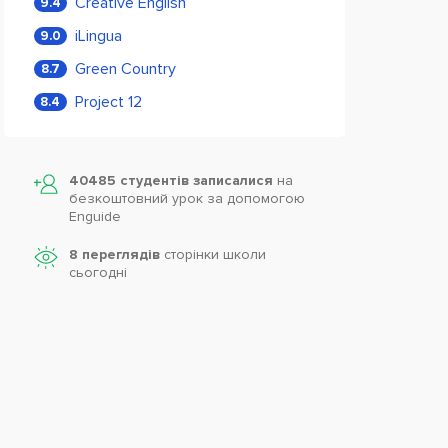
Creative English
9.4
iLingua
9.0
Green Country
8.7
Project 12
8.4
40485 студентів записалися
на
безкоштовний урок за допомогою
Enguide
8 переглядів
сторінки школи
cьогодні