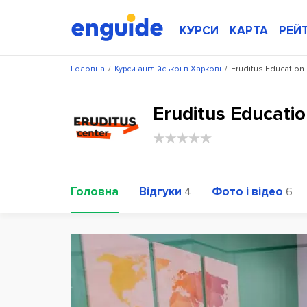
КУРСИ
КАРТА
РЕЙ
Головна
/
Курси англійської в Харкові
/
Eruditus Education
Eruditus Educati
Головна
Відгуки
Фото і відео
4
6