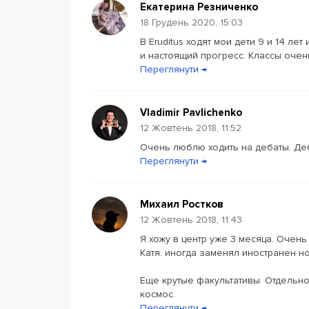
Екатерина Резниченко
18 Грудень 2020, 15:03
В Eruditus ходят мои дети 9 и 14 л
и настоящий прогресс. Классы очень
Переглянути →
Vladimir Pavlichenko
12 Жовтень 2018, 11:52
Очень люблю ходить на дебаты. Де
Переглянути →
Михаил Ростков
12 Жовтень 2018, 11:43
Я хожу в центр уже 3 месяца. Очен
Катя. иногда заменял иностранен но
Еще крутые факультативы. Отдельно
космос.
Переглянути →