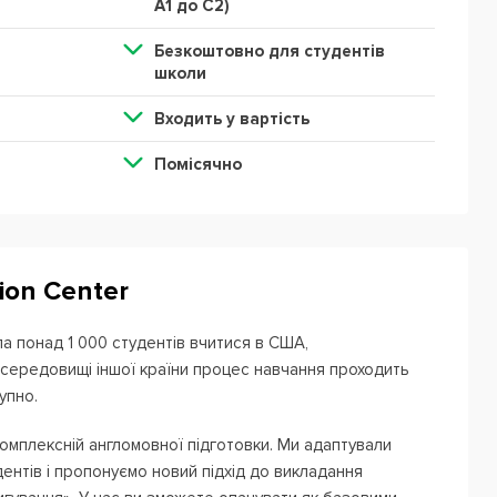
А1 до С2)
Безкоштовно для студентів
школи
Входить у вартість
Помісячно
ion Center
ла понад 1 000 студентів вчитися в США,
 середовищі іншої країни процес навчання проходить
упно.
омплексній англомовної підготовки. Ми адаптували
нтів і пропонуємо новий підхід до викладання