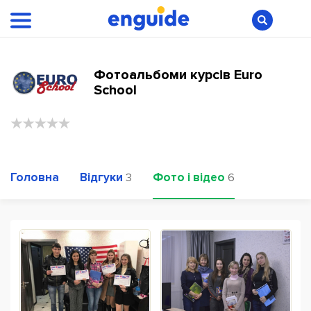
Фотоальбоми курсів Euro
School
Головна
Відгуки
Фото і відео
3
6