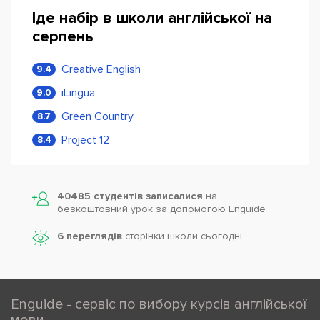
Іде набір в школи англійської на
серпень
Creative English
9.4
iLingua
9.0
Green Country
8.7
Project 12
8.4
40485 студентів записалися
на
безкоштовний урок за допомогою Enguide
6 переглядів
сторінки школи cьогодні
Enguide - сервіс по вибору курсів англійської