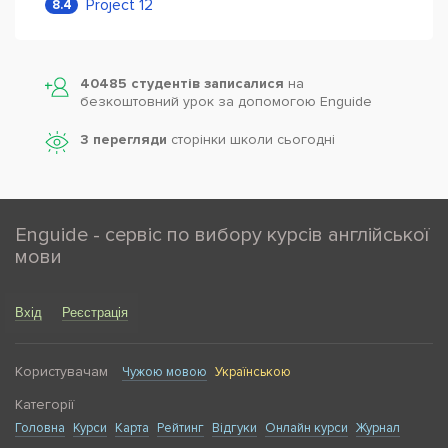
Project 12
8.4
40485 студентів записалися
на
безкоштовний урок за допомогою Enguide
3 перегляди
сторінки школи cьогодні
Enguide - сервіс по вибору курсів англійської
мови
Вхід
Реєстрація
Користувачам
Чужою мовою
Українською
Категорії
Головна
Курси
Карта
Рейтинг
Відгуки
Онлайн курси
Журнал