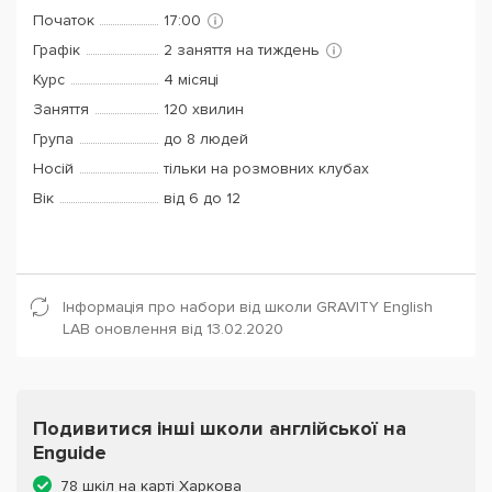
Початок
17:00
Графік
2 заняття на тиждень
Курс
4 місяці
Заняття
120 хвилин
Група
до 8 людей
Носій
тільки на розмовних клубах
Вік
від 6 до 12
Інформація про набори від школи GRAVITY English
LAB оновлення від 13.02.2020
Подивитися інші школи англійської на
Enguide
78 шкіл на карті Харкова