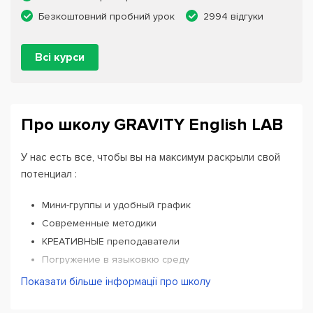
Безкоштовний пробний урок
2994 відгуки
Всі курси
Про школу GRAVITY English LAB
У нас есть все, чтобы вы на максимум раскрыли свой
потенциал :
Мини-группы и удобный график
Современные методики
КРЕАТИВНЫЕ преподаватели
Погружение в языковкю среду
Бесплатное пробное занятие
Показати більше інформації про школу
Результат с первого месяца