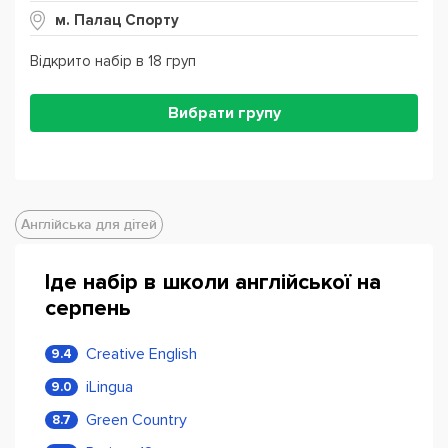
м. Палац Спорту
Відкрито набір в 18 груп
Вибрати групу
Англійська для дітей
Іде набір в школи англійської на
серпень
Creative English
9.4
iLingua
9.0
Green Country
8.7