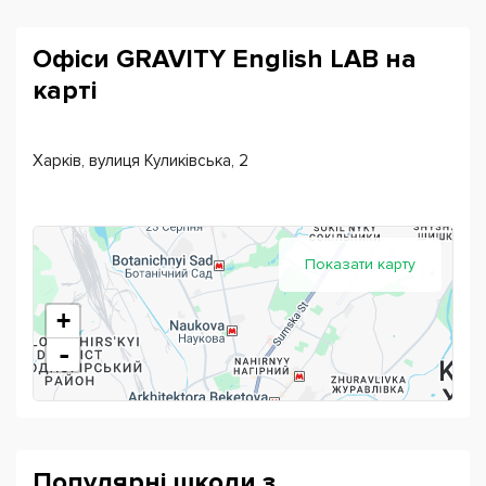
Если вам с 6-16 и с 16+, обязательно приходите за
знаниями!
Офіси GRAVITY English LAB на
карті
Харків, вулиця Куликівська, 2
Показати карту
+
-
Популярні школи з