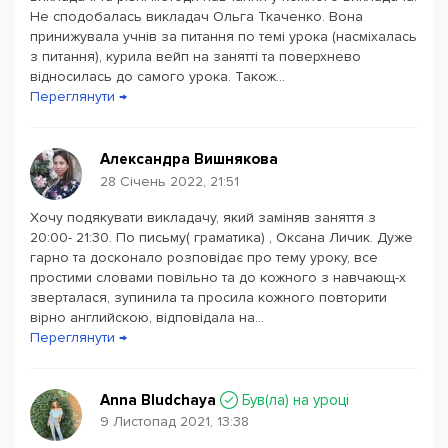
Не сподобалась викладач Ольга Ткаченко. Вона
принижувала учнів за питання по темі урока (насміхалась
з питання), курила вейп на занятті та поверхнево
відносилась до самого урока. Також...
Переглянути →
Александра Вишнякова
28 Січень 2022, 21:51
Хочу подякувати викладачу, який заміняв заняття з
20:00- 21:30. По письму( граматика) , Оксана Личик. Дуже
гарно та досконало розповідає про тему уроку, все
простими словами повільно та до кожного з навчающ-х
зверталася, зупинила та просила кожного повторити
вірно английскою, відповідала на...
Переглянути →
Anna Bludchaya
Був(ла) на уроці
9 Листопад 2021, 13:38