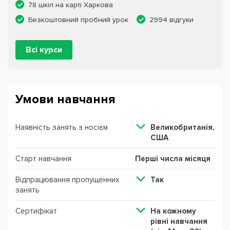
78 шкіл на карті Харкова
Безкоштовний пробний урок
2994 відгуки
Всі курси
Умови навчання
Наявність занять з носієм
Великобританія,
США
Старт навчання
Перші числа місяця
Відпрацювання пропущенних
Так
занять
Сертифікат
На кожному
рівні навчання