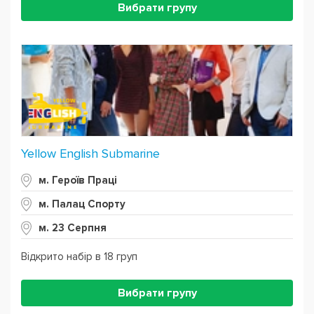
Вибрати групу
Yellow English Submarine
м. Героїв Праці
м. Палац Спорту
м. 23 Серпня
Відкрито набір в 18 груп
Вибрати групу