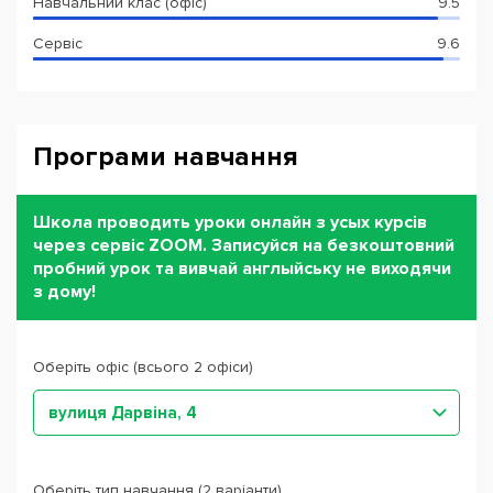
Навчальний клас (офіс)
9.5
Сервіс
9.6
Програми навчання
Школа проводить уроки онлайн з усых курсів
через сервіс ZOOM. Записуйся на безкоштовний
пробний урок та вивчай англыйську не виходячи
з дому!
Оберіть офіс (всього 2 офіси)
вулиця Дарвіна, 4
Оберіть тип навчання (2 варіанти)