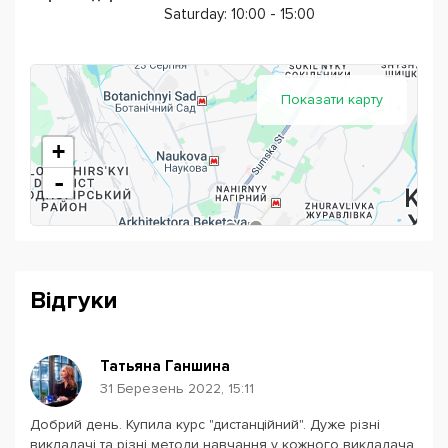
щосеместру;
Saturday: 10:00 - 15:00
набір в групи рівнів від Elementary до Advanced 5
РАЗІВ НА РІК.
Green Forest: велика школа - великі можливості!
Показати карту
+
-
Відгуки
Татьяна Ганшина
31 Березень 2022, 15:11
Добрий день. Купила курс "дистанційний". Дуже різні
Powered by
Leaflet
— © Google 2026
викладачі та різні методи навчання у кожного викладача.