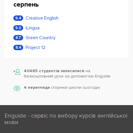
серпень
Creative English
9.4
iLingua
9.0
Green Country
8.7
Project 12
8.4
40485 студентів записалися
на
безкоштовний урок за допомогою Enguide
4 перегляди
сторінки школи cьогодні
Enguide - сервіс по вибору курсів англійської
мови