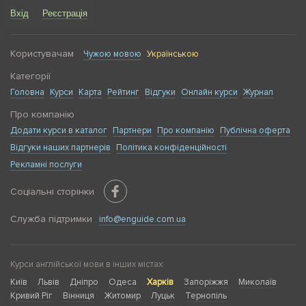
Вхід
Реєстрація
Користувачам
Чужою мовою
Українською
Категорії
Головна
Курси
Карта
Рейтинг
Відгуки
Онлайн курси
Журнал
Про компанію
Додати курси в каталог
Партнери
Про компанію
Публічна оферта
Відгуки наших партнерів
Політика конфіденційності
Рекламні послуги
Соціальні сторінки
Служба підтримки
info@enguide.com.ua
Курси англійської мови в інших містах:
Київ
Львів
Дніпро
Одеса
Харків
Запоріжжя
Миколаїв
Кривий Ріг
Вінниця
Житомир
Луцьк
Тернопіль