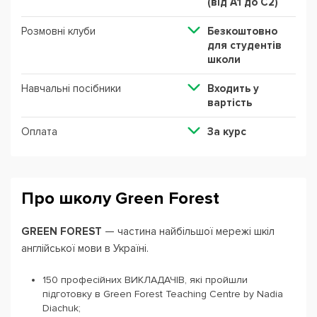
(від А1 до С2)
Розмовні клуби
Безкоштовно
для студентів
школи
Навчальні посібники
Входить у
вартість
Оплата
За курс
Про школу Green Forest
GREEN FOREST
— частина найбільшої мережі шкіл
англійської мови в Україні.
150 професійних ВИКЛАДАЧІВ, які пройшли
підготовку в Green Forest Teaching Centre by Nadia
Diachuk;