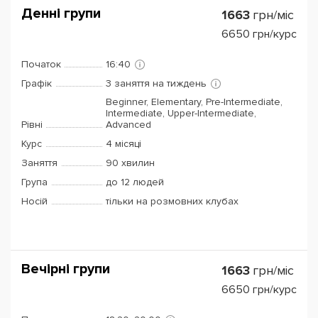
Денні групи
1663
грн/міс
6650
грн/курс
Початок
16:40
Графік
3 заняття на тиждень
Beginner, Elementary, Pre-Intermediate,
Intermediate, Upper-Intermediate,
Рівні
Advanced
Курс
4 місяці
Заняття
90 хвилин
Група
до 12 людей
Носій
тільки на розмовних клубах
Вечірні групи
1663
грн/міс
6650
грн/курс