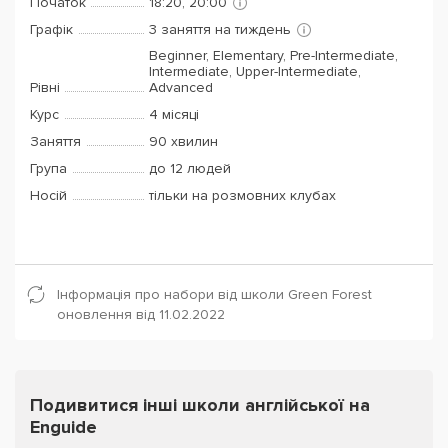
Початок
18:20, 20:00
Графік
3 заняття на тиждень
Beginner, Elementary, Pre-Intermediate,
Intermediate, Upper-Intermediate,
Рівні
Advanced
Курс
4 місяці
Заняття
90 хвилин
Група
до 12 людей
Носій
тільки на розмовних клубах
Інформація про набори від школи Green Forest
оновлення від 11.02.2022
Подивитися інші школи англійської на
Enguide