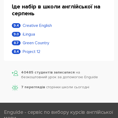
Іде набір в школи англійської на
серпень
Creative English
9.4
iLingua
9.0
Green Country
8.7
Project 12
8.4
40485 студентів записалися
на
безкоштовний урок за допомогою Enguide
7 переглядів
сторінки школи cьогодні
Enguide - сервіс по вибору курсів англійської