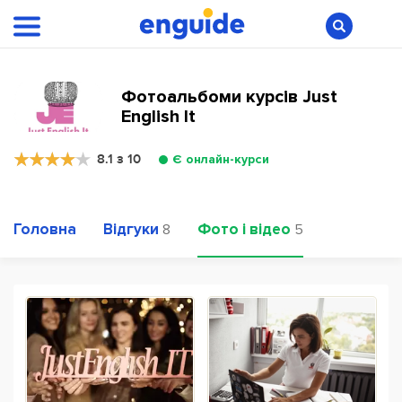
Фотоальбоми курсів Just
English It
8.1 з 10
Є онлайн-курси
Головна
Відгуки
Фото і відео
8
5