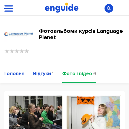
Фотоальбоми курсів Language
Planet
Головна
Відгуки
Фото і відео
1
6