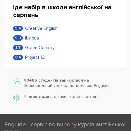
Іде набір в школи англійської на
серпень
Creative English
9.4
iLingua
9.0
Green Country
8.7
Project 12
8.4
40485 студентів записалися
на
безкоштовний урок за допомогою Enguide
4 перегляди
сторінки школи cьогодні
Enguide - сервіс по вибору курсів англійської