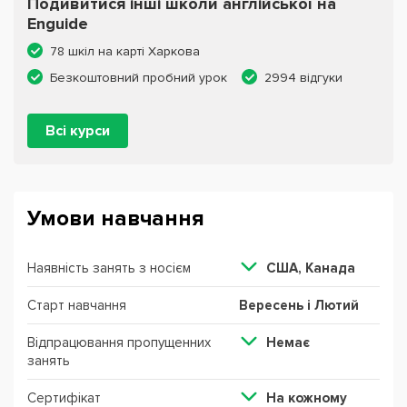
Подивитися інші школи англійської на
Enguide
78 шкіл на карті Харкова
Безкоштовний пробний урок
2994 відгуки
Всі курси
Умови навчання
Наявність занять з носієм
США, Канада
Старт навчання
Вересень і Лютий
Відпрацювання пропущенних
Немає
занять
Сертифікат
На кожному