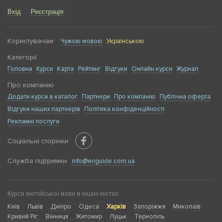
Вхід
Реєстрація
Користувачам
Чужою мовою
Українською
Категорії
Головна
Курси
Карта
Рейтинг
Відгуки
Онлайн курси
Журнал
Про компанію
Додати курси в каталог
Партнери
Про компанію
Публічна оферта
Відгуки наших партнерів
Політика конфіденційності
Рекламні послуги
Соціальні сторінки
Служба підтримки
info@enguide.com.ua
Курси англійської мови в інших містах:
Київ
Львів
Дніпро
Одеса
Харків
Запоріжжя
Миколаїв
Кривий Ріг
Вінниця
Житомир
Луцьк
Тернопіль