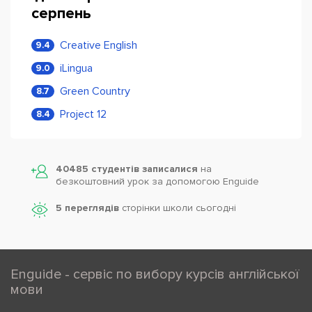
серпень
Creative English
9.4
iLingua
9.0
Green Country
8.7
Project 12
8.4
40485 студентів записалися
на
безкоштовний урок за допомогою Enguide
5 переглядів
сторінки школи cьогодні
Enguide - сервіс по вибору курсів англійської
мови