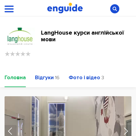
LangHouse курси англійської
мови
Головна
Відгуки
Фото і відео
16
3