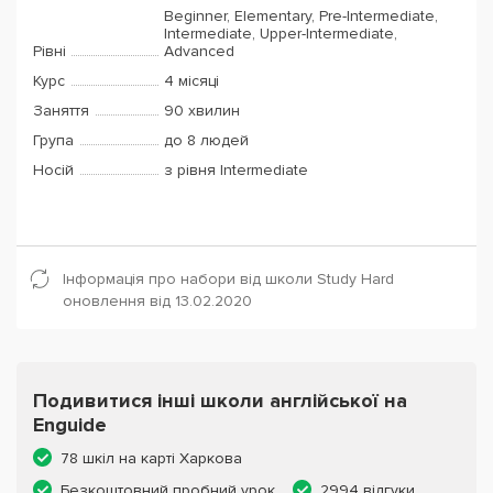
Beginner, Elementary, Pre-Intermediate,
Intermediate, Upper-Intermediate,
Рівні
Advanced
Курс
4 місяці
Заняття
90 хвилин
Група
до 8 людей
Носій
з рівня Intermediate
Інформація про набори від школи Study Hard
оновлення від 13.02.2020
Подивитися інші школи англійської на
Enguide
78 шкіл на карті Харкова
Безкоштовний пробний урок
2994 відгуки