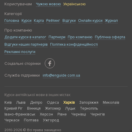
Користувачам
Чужою мовою
Українською
Категорії
Головна
Курси
Карта
Рейтинг
Відгуки
Онлайн курси
Журнал
Про компанію
Додати курси в каталог
Партнери
Про компанію
Публічна оферта
Відгуки наших партнерів
Політика конфіденційності
Рекламні послуги
Соціальні сторінки
Служба підтримки
info@enguide.com.ua
Курси англійської мови в інших містах:
Київ
Львів
Дніпро
Одеса
Харків
Запоріжжя
Миколаїв
Кривий Ріг
Вінниця
Житомир
Луцьк
Тернопіль
Івано-Франківськ
Херсон
Рівне
Чернівці
Чернігів
Черкаси
Полтава
Ужгород
2010-2026 © Всі права захищено