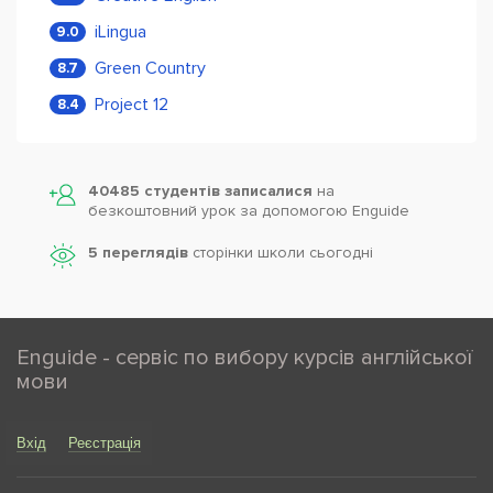
iLingua
9.0
Green Country
8.7
Project 12
8.4
40485 студентів записалися
на
безкоштовний урок за допомогою Enguide
5 переглядів
сторінки школи cьогодні
Enguide - сервіс по вибору курсів англійської
мови
Вхід
Реєстрація