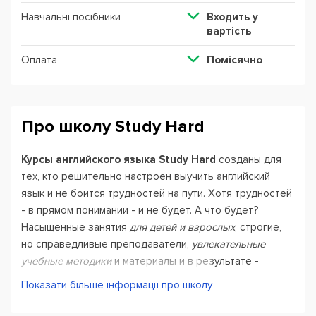
Навчальні посібники
Входить у
вартість
Оплата
Помісячно
Про школу Study Hard
Курсы английского языка Study Hard
созданы для
тех, кто решительно настроен выучить английский
язык и не боится трудностей на пути. Хотя трудностей
- в прямом понимании - и не будет. А что будет?
Насыщенные занятия
для детей и взрослых
, строгие,
но справедливые преподаватели,
увлекательные
учебные методики
и материалы и в результате -
качественное, глубокое овладение иностранным
Показати більше інформації про школу
языком!