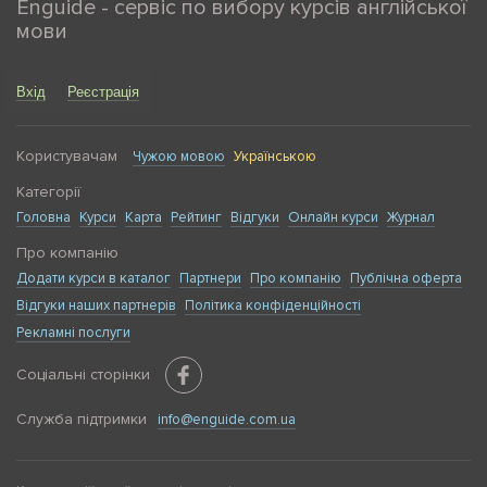
Enguide - сервіс по вибору курсів англійської
мови
Вхід
Реєстрація
Користувачам
Чужою мовою
Українською
Категорії
Головна
Курси
Карта
Рейтинг
Відгуки
Онлайн курси
Журнал
Про компанію
Додати курси в каталог
Партнери
Про компанію
Публічна оферта
Відгуки наших партнерів
Політика конфіденційності
Рекламні послуги
Соціальні сторінки
Служба підтримки
info@enguide.com.ua