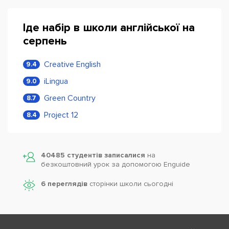
Іде набір в школи англійської на
серпень
Creative English
9.4
iLingua
9.0
Green Country
8.7
Project 12
8.4
40485 студентів записалися
на
безкоштовний урок за допомогою Enguide
6 переглядів
сторінки школи cьогодні