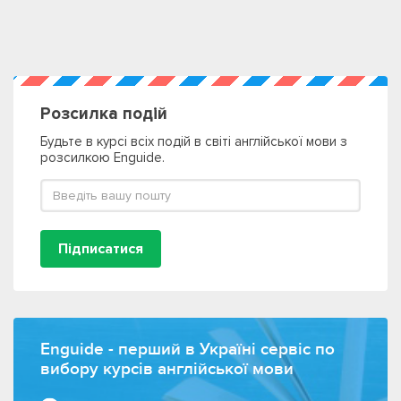
Розсилка подій
Будьте в курсі всіх подій в світі англійської мови з
розсилкою Enguide.
Підписатися
Enguide - перший в Україні сервіс по
вибору курсів англійської мови