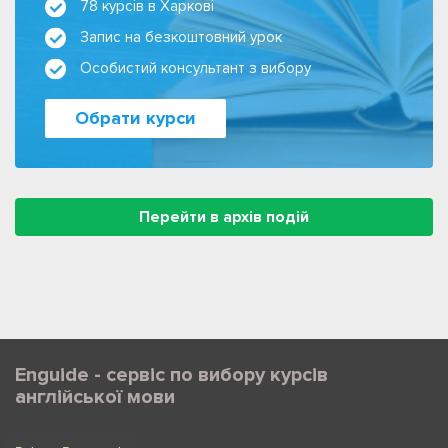
78 курсів в Харкові
Запис на безкоштовний урок
Особистий консультант з вибору
Обрати курси
Перейти в архів подій
Enguide - сервіс по вибору курсів
англійської мови