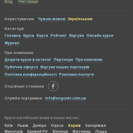
Вхід
Реєстрація
Користувачам
Чужою мовою
Українською
Категорії
Головна
Курси
Карта
Рейтинг
Відгуки
Онлайн курси
Журнал
Про компанію
Додати курси в каталог
Партнери
Про компанію
Публічна оферта
Відгуки наших партнерів
Політика конфіденційності
Рекламні послуги
Соціальні сторінки
Служба підтримки
info@enguide.com.ua
Курси англійської мови в інших містах:
Київ
Львів
Дніпро
Одеса
Харків
Запоріжжя
Миколаїв
Кривий Ріг
Вінниця
Житомир
Луцьк